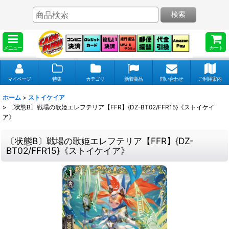
検索
メニュー
カート
マイページ
特集
カテゴリ
新着商品
問い合わせ
ご利用案内
ホーム
>
ストイケイア
>
〔状態B〕戦場の歌姫エレフテリア【FFR】{DZ-BT02/FFR15}《ストイケイ
ア》
〔状態B〕戦場の歌姫エレフテリア【FFR】{DZ-
BT02/FFR15}《ストイケイア》