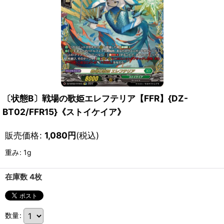
〔状態B〕戦場の歌姫エレフテリア【FFR】{DZ-
BT02/FFR15}《ストイケイア》
販売価格
:
1,080
円
(税込)
重み
:
1g
在庫数 4枚
数量
: