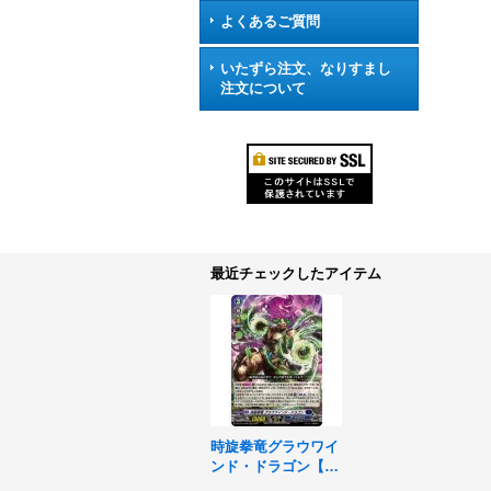
よくあるご質問
いたずら注文、なりすまし
注文について
最近チェックしたアイテム
時旋拳竜グラウワイ
ンド・ドラゴン【R
RR】{DZ-BT11/005}