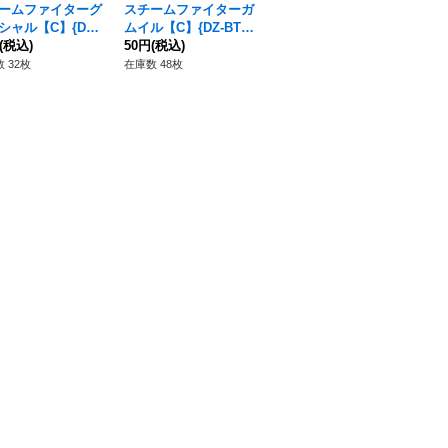
ームファイターグ
スチームファイターガ
青蛙奮起のギアフロッ
シ
シャル【C】{DZ-
ムイル【C】{DZ-BT1
グ【C】{DZ-BT11/08
ト
1/076}《ダークス
(税込)
1/081}《ダークステイ
50円
(税込)
2}《ダークステイツ》
50円
(税込)
-B
80
ツ》
ツ》
ゲ
 32枚
在庫数 48枚
在庫数 186枚
在庫