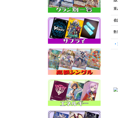
重
在
数