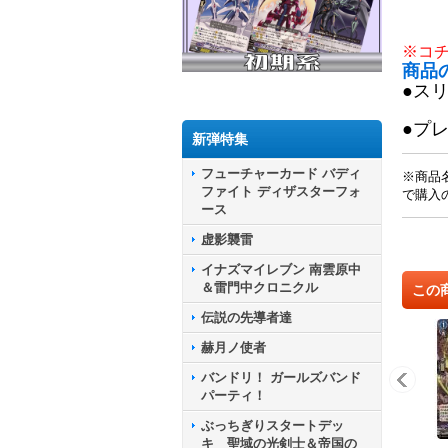
※コ
商品
●ス
●プ
新弾特集
フューチャーカード バディ
※商品
ファイト ディザスターフォ
で購入
ース
虚影襲雷
イナズマイレブン 南雲原中
＆雷門中クロニクル
この
伝説の先導者達
赫月ノ使者
バンドリ！ ガールズバンド
パーティ！
ぶっちぎりスタートデッ
キ 聖域の光剣士＆帝国の