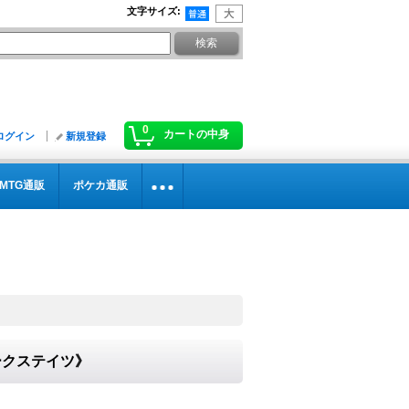
文字サイズ
:
0
カートの中身
ログイン
新規登録
MTG通販
ポケカ通販
ダークステイツ》