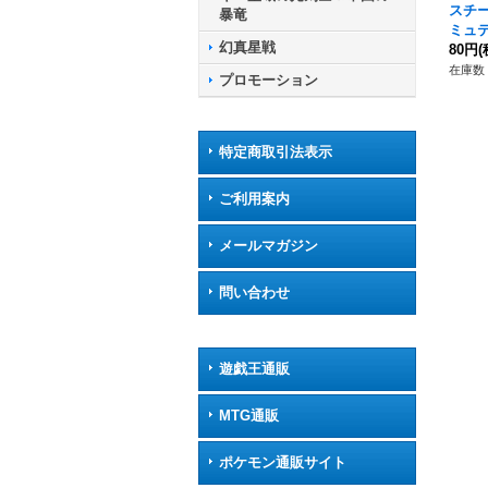
スチ
暴竜
ミュテ
幻真星戦
-BT1
80円
(
テイ
在庫数 
プロモーション
特定商取引法表示
ご利用案内
メールマガジン
問い合わせ
遊戯王通販
MTG通販
ポケモン通販サイト