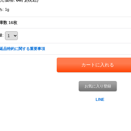
み
:
1g
庫数 16枚
量
:
返品特約に関する重要事項
お気に入り登録