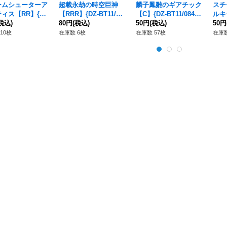
ームシューターア
超載永劫の時空巨神
麟子鳳雛のギアチック
スチ
ィス【RR】{DZ
【RRR】{DZ-BT11/00
【C】{DZ-BT11/084}
ルキ
1/026}《ダークス
税込)
4}《ダークステイツ》
80円
(税込)
《ダークステイツ》
50円
(税込)
BT1
50円
ツ》
テイ
10枚
在庫数 6枚
在庫数 57枚
在庫数