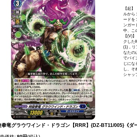
【起】
ルから
ードを
ンガー
中、こ
【(V
クした
(1)
なたの
でバイ
じにな
し、そ
シャッ
拳竜グラウワインド・ドラゴン【RRR】{DZ-BT11/005}《
売価格
:
80円
(税込)