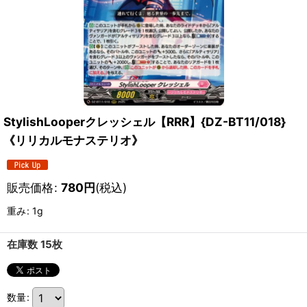
StylishLooperクレッシェル【RRR】{DZ-BT11/018}
《リリカルモナステリオ》
販売価格
:
780
円
(税込)
重み
:
1g
在庫数 15枚
数量
: