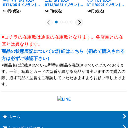
ーグリィ【R】{DZ-
ニム【R】{DZ-
ゾン【C】{DZ-
BT11/051}《ブラントゲ
BT13/085}《ブラント
BT11/092}《ブラントゲ
ート》
ゲート》
ート》
50
円
(税込)
50
円
(税込)
50
円
(税込)
※コチラの在庫数は通販の在庫数となります。各店頭との在
庫とは異なります。
商品の状態表記についての詳細はこちら（初めて購入される
方は必ずご確認下さい）
※商品名に記載されている型番の商品を発送させていただいておりま
す。一部、写真とカードの型番が異なる商品が御座いますので購入の
際、必ず商品の型番をご確認していただきますようお願い申し上げま
す。
ホーム
ショッピングカート