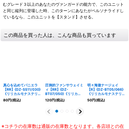
むグレード３以上のあなたのヴァンガードの能力で、このユニット
と同じ縦列に登場した時、このターンにあなたがペルソナライドし
ているなら、このユニットを【スタンド】させる。
この商品を買った人は、こんな商品も買っています
真心を込めてパニエラ
圧倒的ファンサウェイミ
明々海遊ナージェイ
【RR】{DZ-SS11/030}
ィ【RR】{DZ-
【R】{DZ-BT05/066}
《リリカルモナステリ
BT07/050}《リリカル
《リリカルモナステリ
オ》
モナステリオ》
オ》
80
円
(税込)
120
円
(税込)
50
円
(税込)
※コチラの在庫数は通販の在庫数となります。各店頭との在