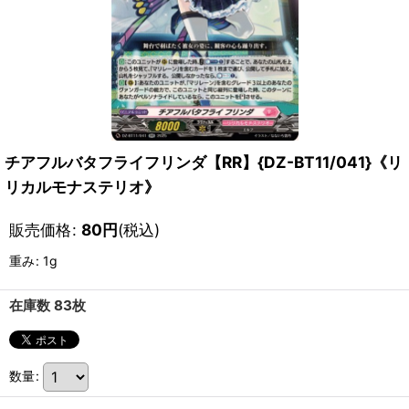
チアフルバタフライフリンダ【RR】{DZ-BT11/041}《リ
リカルモナステリオ》
販売価格
:
80
円
(税込)
重み
:
1g
在庫数 83枚
数量
: