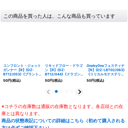
この商品を買った人は、こんな商品も買っています
コンフロント・ジェット
リキッドフロー・ドラゴ
OnebyOneフェスティナ
ガンナー【R】{DZ-
ン【R】{DZ-
【R】{DZ-LBT02/063}
BT12/053}《ブラント
BT12/044}《ドラゴン
《リリカルモナステリ
ゲート》
エンパイア》
オ》
50
円
(税込)
50
円
(税込)
50
円
(税込)
※コチラの在庫数は通販の在庫数となります。各店頭との在
庫とは異なります。
商品の状態表記についての詳細はこちら（初めて購入される
方は必ずご確認下さい）