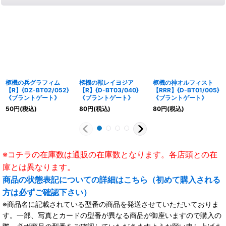
柩機の兵グラフィム
柩機の獣レイヨジア
柩機の神オルフィスト
【R】{DZ-BT02/052}
【R】{D-BT03/040}
【RRR】{D-BT01/005}
《ブラントゲート》
《ブラントゲート》
《ブラントゲート》
50
円
(税込)
80
円
(税込)
80
円
(税込)
※コチラの在庫数は通販の在庫数となります。各店頭との在
庫とは異なります。
商品の状態表記についての詳細はこちら（初めて購入される
方は必ずご確認下さい）
※商品名に記載されている型番の商品を発送させていただいておりま
す。一部、写真とカードの型番が異なる商品が御座いますので購入の