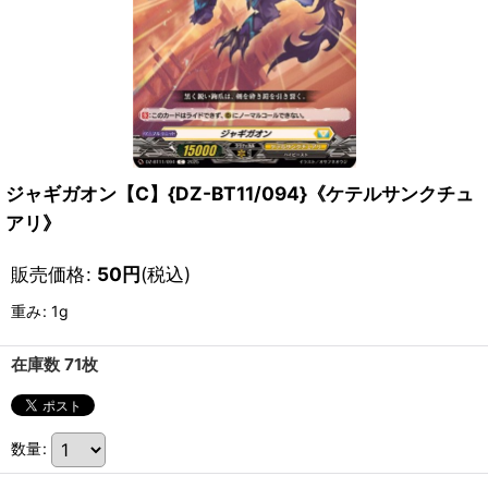
ジャギガオン【C】{DZ-BT11/094}《ケテルサンクチュ
アリ》
販売価格
:
50
円
(税込)
重み
:
1g
在庫数 71枚
数量
: