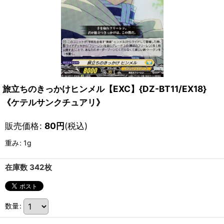
旅立ちのきっかけヒンメル【EXC】{DZ-BT11/EX18}
《ケテルサンクチュアリ》
販売価格
:
80
円
(税込)
重み
:
1g
在庫数 342枚
数量
: