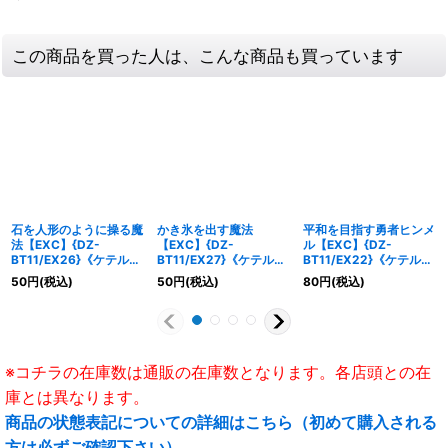
この商品を買った人は、こんな商品も買っています
石を人形のように操る魔
かき氷を出す魔法
平和を目指す勇者ヒンメ
法【EXC】{DZ-
【EXC】{DZ-
ル【EXC】{DZ-
BT11/EX26}《ケテルサ
BT11/EX27}《ケテルサ
BT11/EX22}《ケテルサ
ンクチュアリ》
ンクチュアリ》
ンクチュアリ》
50
円
(税込)
50
円
(税込)
80
円
(税込)
※コチラの在庫数は通販の在庫数となります。各店頭との在
庫とは異なります。
商品の状態表記についての詳細はこちら（初めて購入される
方は必ずご確認下さい）