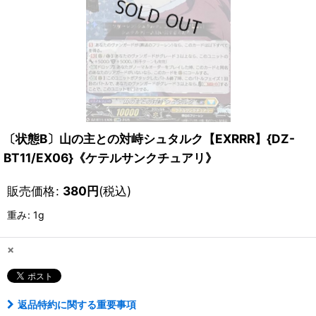
〔状態B〕山の主との対峙シュタルク【EXRRR】{DZ-
BT11/EX06}《ケテルサンクチュアリ》
販売価格
:
380
円
(税込)
重み
:
1g
×
返品特約に関する重要事項