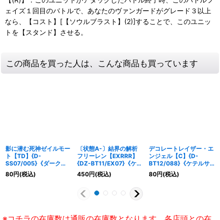
ェイズ１回目のバトルで、あなたのヴァンガードがグレード３以上
なら、【コスト】[【ソウルブラスト】(2)]することで、このユニッ
トを【スタンド】させる。
この商品を買った人は、こんな商品も買っています
影に潜む死神ゼイルモー
〔状態A-〕結界の解析
デコレートレイザー・エ
ト【TD】{D-
フリーレン【EXRRR】
ンジェル【C】{D-
SS07/005}《ダークス
{DZ-BT11/EX07}《ケテ
BT12/088}《ケテルサ
テイツ》
ルサンクチュアリ》
ンクチュアリ》
80
円
(税込)
450
円
(税込)
80
円
(税込)
※コチラの在庫数は通販の在庫数となります。各店頭との在