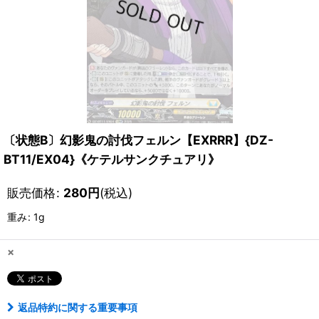
〔状態B〕幻影鬼の討伐フェルン【EXRRR】{DZ-
BT11/EX04}《ケテルサンクチュアリ》
販売価格
:
280
円
(税込)
重み
:
1g
×
返品特約に関する重要事項