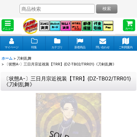
検索
メニュー
カート
マイページ
特集
カテゴリ
新着商品
問い合わせ
ご利用案内
ホーム
>
刀剣乱舞
>
〔状態A-〕三日月宗近祝装【TRR】{DZ-TB02/TRR01}《刀剣乱舞》
〔状態A-〕三日月宗近祝装【TRR】{DZ-TB02/TRR01}
《刀剣乱舞》