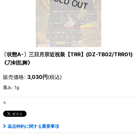
〔状態A-〕三日月宗近祝装【TRR】{DZ-TB02/TRR01}
《刀剣乱舞》
販売価格
:
3,030
円
(税込)
重み
:
1g
×
返品特約に関する重要事項