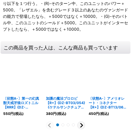
り以下を１つ行う。・(R)-そのターン中、このユニットのパワー＋
5000。「レザエル」を含むグレード３以上のあなたのヴァンガード
の能力で登場したなら、＋5000ではなく＋10000。・(G)-そのバト
ル中、このユニットのシールド＋5000。このユニットがインターセ
プトしたなら、＋5000ではなく＋10000。
この商品を買った人は、こんな商品も買っています
〔状態A-〕第一の幻真
加護の魔法プロロビ
〔状態A-〕アメリオレ
獣天戒牙狼ロズトニル
【R+】{DZ-BT03/054}
ート・コネクター
【RRR】{DZ-
《ケテルサンクチュア
【R+】{DZ-BT13/063}
BT07/009}《ブラント
リ》
《ブラントゲート》
550
円
(税込)
380
円
(税込)
450
円
(税込)
ゲート》