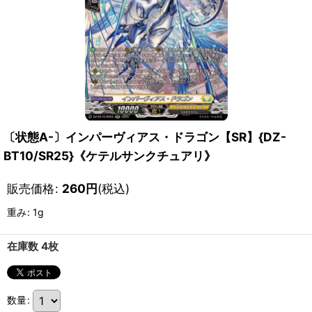
〔状態A-〕インパーヴィアス・ドラゴン【SR】{DZ-
BT10/SR25}《ケテルサンクチュアリ》
販売価格
:
260
円
(税込)
重み
:
1g
在庫数 4枚
数量
: