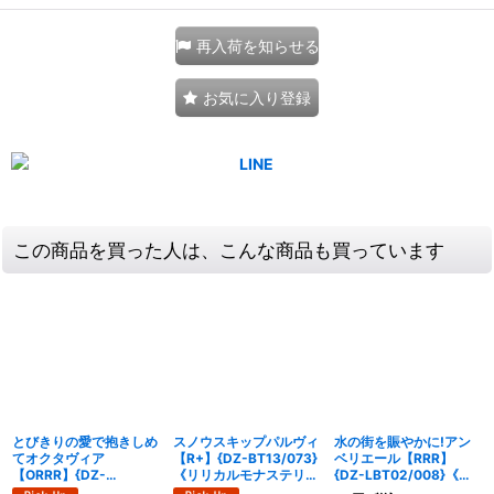
再入荷を知らせる
お気に入り登録
この商品を買った人は、こんな商品も買っています
とびきりの愛で抱きしめ
スノウスキップパルヴィ
水の街を賑やかに!アン
てオクタヴィア
【R+】{DZ-BT13/073}
ベリエール【RRR】
【ORRR】{DZ-
《リリカルモナステリ
{DZ-LBT02/008}《リ
SS11/006}《リリカルモ
オ》
リカルモナステリオ》