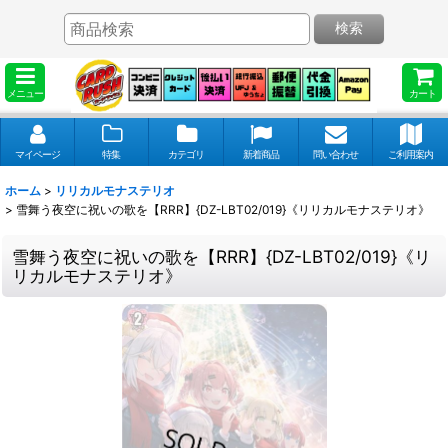
検索
メニュー
カート
マイページ
特集
カテゴリ
新着商品
問い合わせ
ご利用案内
ホーム
>
リリカルモナステリオ
>
雪舞う夜空に祝いの歌を【RRR】{DZ-LBT02/019}《リリカルモナステリオ》
雪舞う夜空に祝いの歌を【RRR】{DZ-LBT02/019}《リ
リカルモナステリオ》