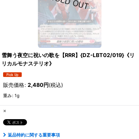
雪舞う夜空に祝いの歌を【RRR】{DZ-LBT02/019}《リ
リカルモナステリオ》
販売価格
:
2,480
円
(税込)
重み
:
1g
×
返品特約に関する重要事項