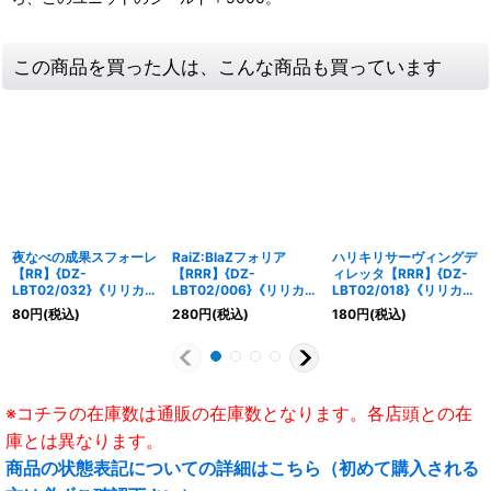
この商品を買った人は、こんな商品も買っています
夜なべの成果スフォーレ
RaiZ:BlaZフォリア
ハリキリサーヴィングデ
【RR】{DZ-
【RRR】{DZ-
ィレッタ【RRR】{DZ-
LBT02/032}《リリカル
LBT02/006}《リリカル
LBT02/018}《リリカル
モナステリオ》
モナステリオ》
モナステリオ》
80
円
(税込)
280
円
(税込)
180
円
(税込)
※コチラの在庫数は通販の在庫数となります。各店頭との在
庫とは異なります。
商品の状態表記についての詳細はこちら（初めて購入される