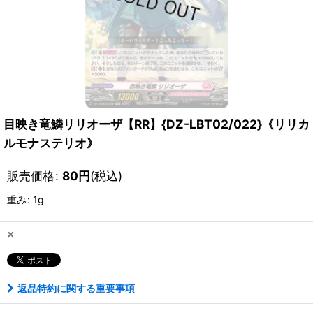
目映き竜鱗リリオーザ【RR】{DZ-LBT02/022}《リリカ
ルモナステリオ》
販売価格
:
80
円
(税込)
重み
:
1g
×
返品特約に関する重要事項