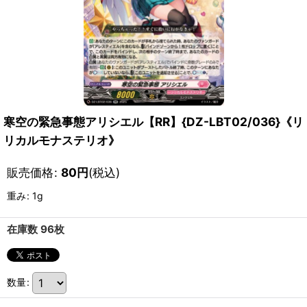
寒空の緊急事態アリシエル【RR】{DZ-LBT02/036}《リ
リカルモナステリオ》
販売価格
:
80
円
(税込)
重み
:
1g
在庫数 96枚
数量
: