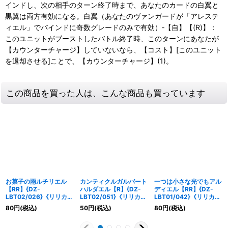
インドし、次の相手のターン終了時まで、あなたのカードの白翼と
黒翼は両方有効になる。白翼（あなたのヴァンガードが「アレステ
ィエル」でバインドに奇数グレードのみで有効）‐【自】【(R)】：
このユニットがブーストしたバトル終了時、このターンにあなたが
【カウンターチャージ】していないなら、【コスト】[このユニット
を退却させる]ことで、【カウンターチャージ】(1)。
この商品を買った人は、こんな商品も買っています
お菓子の雨ルチリエル
カンティクルガルバート
一つは小さな光でもアル
【RR】{DZ-
ハルダエル【R】{DZ-
ディエル【RR】{DZ-
LBT02/026}《リリカル
LBT02/051}《リリカル
LBT01/042}《リリカル
モナステリオ》
モナステリオ》
モナステリオ》
80
円
(税込)
50
円
(税込)
80
円
(税込)