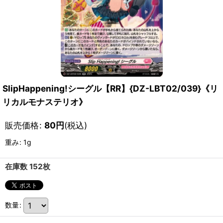
SlipHappening!シーグル【RR】{DZ-LBT02/039}《リ
リカルモナステリオ》
販売価格
:
80
円
(税込)
重み
:
1g
在庫数 152枚
数量
: