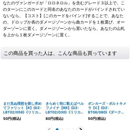
なたのヴァンガードが「ロロネロル」を含むグレード３以上で、こ
のターンにこのカードと同名のあなたのカードがバインドされてい
ないなら、【コスト】[このカードをバインド]することで、あなた
の、ドロップか表のダメージゾーンから曲カードを１枚選び、オー
ダーゾーンに置く。ダメージゾーンから置いたなら、あなたの山札
を上から１枚ダメージゾーンに置く。
この商品を買った人は、こんな商品も買っています
まだ見ぬ理想を探し求め
きらめく街に歌えばペル
ボンカーズ・ボルトキメ
てファリット【R】{DZ-
フメイナ【RR】{DZ-
ラ【C】{DZ-
LBT02/056}《リリカル
LBT02/030}《リリカル
BT06/080}《ダークス
モナステリオ》
モナステリオ》
テイツ》
50
円
(税込)
80
円
(税込)
50
円
(税込)