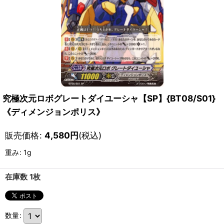
究極次元ロボグレートダイユーシャ【SP】{BT08/S01}
《ディメンジョンポリス》
販売価格
:
4,580
円
(税込)
重み
:
1g
在庫数 1枚
数量
: