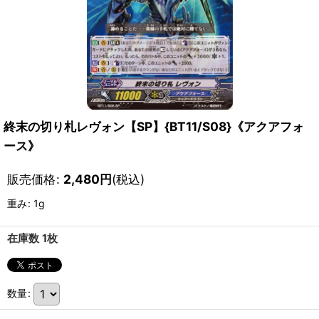
終末の切り札レヴォン【SP】{BT11/S08}《アクアフォ
ース》
販売価格
:
2,480
円
(税込)
重み
:
1g
在庫数 1枚
数量
: