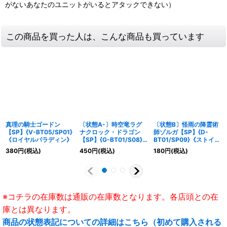
がないあなたのユニットがいるとアタックできない）
この商品を買った人は、こんな商品も買っています
真理の騎士ゴードン
〔状態A-〕時空竜ラグ
〔状態B〕怪雨の降霊術
【SP】{V-BT05/SP01}
ナクロック・ドラゴン
師ゾルガ【SP】{D-
《ロイヤルパラディン》
【SP】{G-BT01/S08}
BT01/SP09}《ストイケ
《ギアクロニクル》
イア》
380
円
(税込)
450
円
(税込)
180
円
(税込)
※コチラの在庫数は通販の在庫数となります。各店頭との在
庫とは異なります。
商品の状態表記についての詳細はこちら（初めて購入される