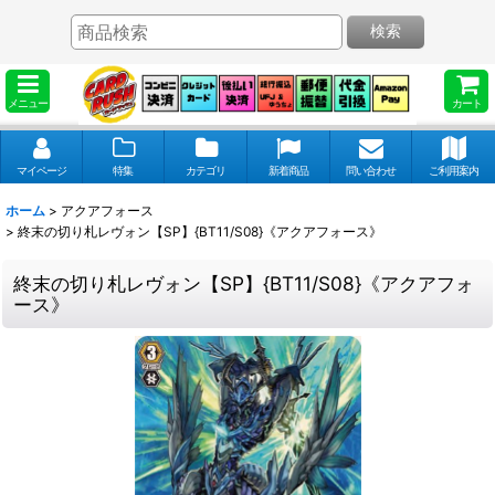
検索
メニュー
カート
マイページ
特集
カテゴリ
新着商品
問い合わせ
ご利用案内
ホーム
>
アクアフォース
>
終末の切り札レヴォン【SP】{BT11/S08}《アクアフォース》
終末の切り札レヴォン【SP】{BT11/S08}《アクアフォ
ース》