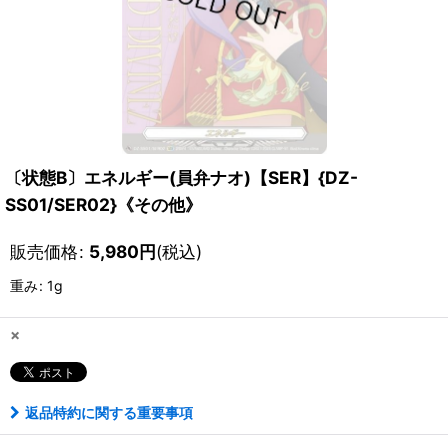
〔状態B〕エネルギー(員弁ナオ)【SER】{DZ-
SS01/SER02}《その他》
販売価格
:
5,980
円
(税込)
重み
:
1g
×
返品特約に関する重要事項