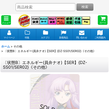
検索
メニュー
カート
マイページ
特集
カテゴリ
新着商品
問い合わせ
ご利用案内
ホーム
>
その他
>
〔状態B〕エネルギー(員弁ナオ)【SER】{DZ-SS01/SER02}《その他》
〔状態B〕エネルギー(員弁ナオ)【SER】{DZ-
SS01/SER02}《その他》