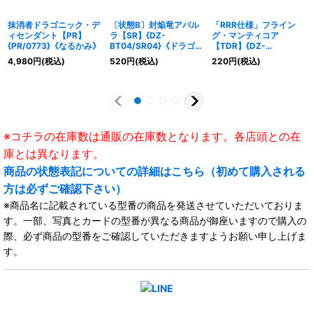
抹消者ドラゴニック・デ
〔状態B〕封焔竜アパル
「RRR仕様」フライン
ィセンダント【PR】
ラ【SR】{DZ-
グ・マンティコア
{PR/0773}《なるかみ》
BT04/SR04}《ドラゴン
【TDR】{DZ-
エンパイア》
SS02/005R}《ダークス
4,980
円
(税込)
520
円
(税込)
220
円
(税込)
テイツ》
※コチラの在庫数は通販の在庫数となります。各店頭との在
庫とは異なります。
商品の状態表記についての詳細はこちら（初めて購入される
方は必ずご確認下さい）
※商品名に記載されている型番の商品を発送させていただいておりま
す。一部、写真とカードの型番が異なる商品が御座いますので購入の
際、必ず商品の型番をご確認していただきますようお願い申し上げま
す。