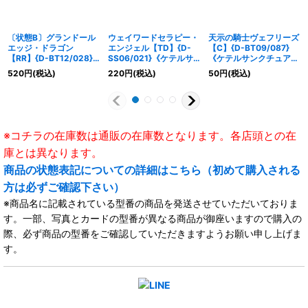
〔状態B〕グランドール
ウェイワードセラピー・
天示の騎士ヴェフリーズ
エッジ・ドラゴン
エンジェル【TD】{D-
【C】{D-BT09/087}
【RR】{D-BT12/028}
SS06/021}《ケテルサ
《ケテルサンクチュア
《ケテルサンクチュア
ンクチュアリ》
リ》
520
円
(税込)
220
円
(税込)
50
円
(税込)
リ》
※コチラの在庫数は通販の在庫数となります。各店頭との在
庫とは異なります。
商品の状態表記についての詳細はこちら（初めて購入される
方は必ずご確認下さい）
※商品名に記載されている型番の商品を発送させていただいておりま
す。一部、写真とカードの型番が異なる商品が御座いますので購入の
際、必ず商品の型番をご確認していただきますようお願い申し上げま
す。