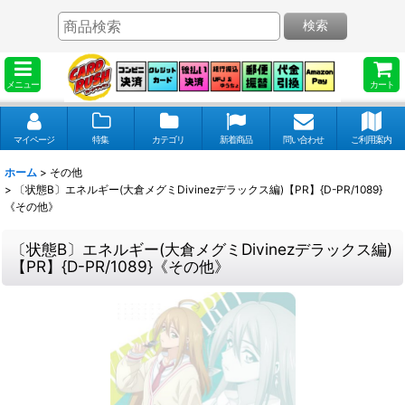
検索
メニュー
カート
マイページ
特集
カテゴリ
新着商品
問い合わせ
ご利用案内
ホーム
>
その他
>
〔状態B〕エネルギー(大倉メグミDivinezデラックス編)【PR】{D-PR/1089}
《その他》
〔状態B〕エネルギー(大倉メグミDivinezデラックス編)
【PR】{D-PR/1089}《その他》