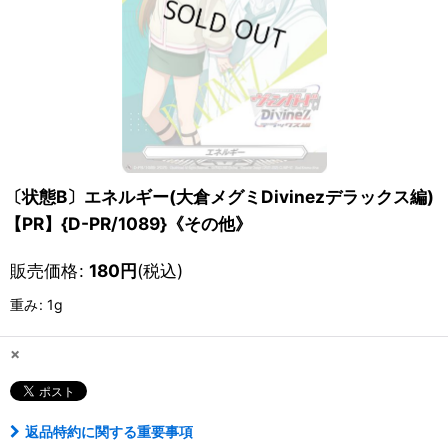
〔状態B〕エネルギー(大倉メグミDivinezデラックス編)
【PR】{D-PR/1089}《その他》
販売価格
:
180
円
(税込)
重み
:
1g
×
返品特約に関する重要事項