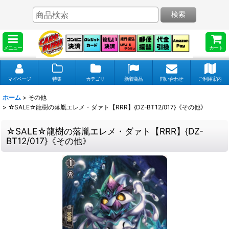
検索
メニュー
カート
マイページ
特集
カテゴリ
新着商品
問い合わせ
ご利用案内
ホーム
>
その他
>
☆SALE☆龍樹の落胤エレメ・ダァト【RRR】{DZ-BT12/017}《その他》
☆SALE☆龍樹の落胤エレメ・ダァト【RRR】{DZ-
BT12/017}《その他》