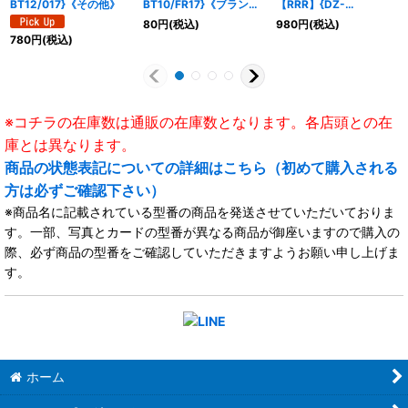
BT12/017}《その他》
BT10/FR17}《ブラント
【RRR】{DZ-
ゲート》
BT01/018}《リリカルモ
80
円
(税込)
980
円
(税込)
ナステリオ》
780
円
(税込)
※コチラの在庫数は通販の在庫数となります。各店頭との在
庫とは異なります。
商品の状態表記についての詳細はこちら（初めて購入される
方は必ずご確認下さい）
※商品名に記載されている型番の商品を発送させていただいておりま
す。一部、写真とカードの型番が異なる商品が御座いますので購入の
際、必ず商品の型番をご確認していただきますようお願い申し上げま
す。
ホーム