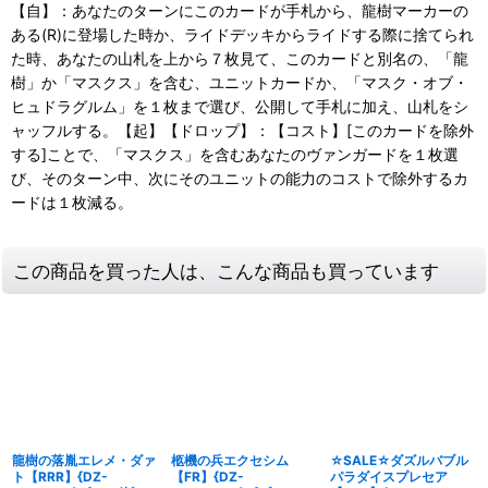
【自】：あなたのターンにこのカードが手札から、龍樹マーカーの
ある(R)に登場した時か、ライドデッキからライドする際に捨てられ
た時、あなたの山札を上から７枚見て、このカードと別名の、「龍
樹」か「マスクス」を含む、ユニットカードか、「マスク・オブ・
ヒュドラグルム」を１枚まで選び、公開して手札に加え、山札をシ
ャッフルする。【起】【ドロップ】：【コスト】[このカードを除外
する]ことで、「マスクス」を含むあなたのヴァンガードを１枚選
び、そのターン中、次にそのユニットの能力のコストで除外するカ
ードは１枚減る。
この商品を買った人は、こんな商品も買っています
龍樹の落胤エレメ・ダァ
柩機の兵エクセシム
☆SALE☆ダズルバブル
ト【RRR】{DZ-
【FR】{DZ-
パラダイスプレセア