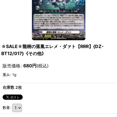
☆SALE☆龍樹の落胤エレメ・ダァト【RRR】{DZ-
BT12/017}《その他》
販売価格
:
680
円
(税込)
重み
:
1g
在庫数 2枚
数量
: