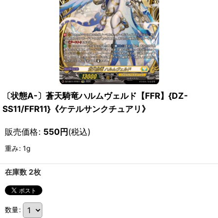
〔状態A-〕蒼天騎竜ハルムヴェルド【FFR】{DZ-
SS11/FFR11}《ケテルサンクチュアリ》
販売価格
:
550
円
(税込)
重み
:
1g
在庫数 2枚
数量
: