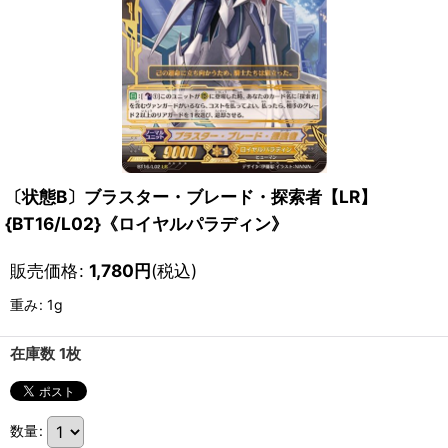
〔状態B〕ブラスター・ブレード・探索者【LR】
{BT16/L02}《ロイヤルパラディン》
販売価格
:
1,780
円
(税込)
重み
:
1g
在庫数 1枚
数量
: