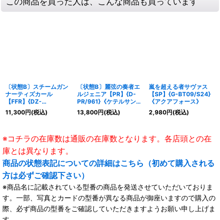
この商品を買った人は、こんな商品も買っています
〔状態B〕スチームガン
〔状態B〕麗弦の奏者エ
嵐を超える者サヴァス
ナーティズカール
ルジェニア【PR】{D-
【SP】{G-BT09/S24}
【FFR】{DZ-
PR/961}《ケテルサンク
《アクアフォース》
BT01/FFR05}《ダーク
チュアリ》
11,300
円
(税込)
13,800
円
(税込)
2,980
円
(税込)
ステイツ》
※コチラの在庫数は通販の在庫数となります。各店頭との在
庫とは異なります。
商品の状態表記についての詳細はこちら（初めて購入される
方は必ずご確認下さい）
※商品名に記載されている型番の商品を発送させていただいておりま
す。一部、写真とカードの型番が異なる商品が御座いますので購入の
際、必ず商品の型番をご確認していただきますようお願い申し上げま
す。