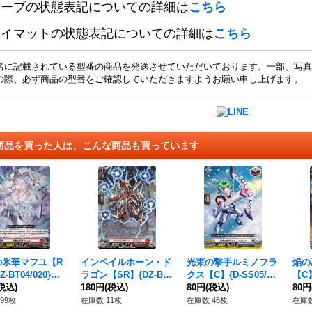
リーブの状態表記についての詳細は
こちら
レイマットの状態表記についての詳細は
こちら
名に記載されている型番の商品を発送させていただいております。一部、写真
の際、必ず商品の型番をご確認していただきますようお願い申し上げます。
商品を買った人は、こんな商品も買っています
の氷華マフユ【R
インペイルホーン・ド
光束の撃手ルミノフラ
焔の
Z-BT04/020}
ラゴン【SR】{DZ-BT
クス【C】{D-SS05/04
【C】
ラゴンエンパイ
税込)
01/SR05}《ドラゴン
180円
(税込)
5}《ブラントゲート》
80円
(税込)
《ド
80円
エンパイア》
ア》
99枚
在庫数 11枚
在庫数 46枚
在庫数