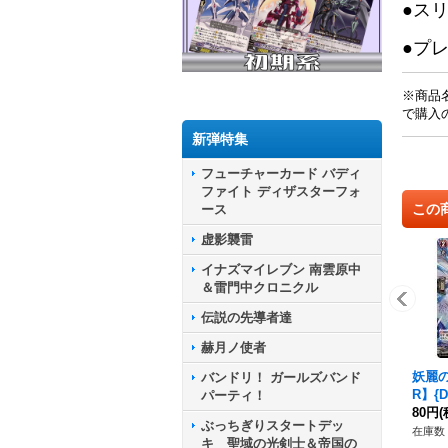
●ス
●プ
※商品
で購入
新弾特集
フューチャーカード バディ
ファイト ディザスターフォ
この
ース
虚影襲雷
イナズマイレブン 南雲原中
＆雷門中クロニクル
伝説の先導者達
赫月ノ使者
妖麗
バンドリ！ ガールズバンド
R】{D
パーティ！
《ド
80円
(
ぶっちぎりスタートデッ
ア》
在庫数 
キ 聖域の光剣士＆帝国の