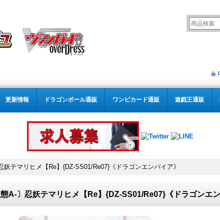
更新情報
ドラゴンボール通販
ワンピカード通販
遊戯王通販
忍妖テマリヒメ【Re】{DZ-SS01/Re07}《ドラゴンエンパイア》
態A-〕忍妖テマリヒメ【Re】{DZ-SS01/Re07}《ドラゴン