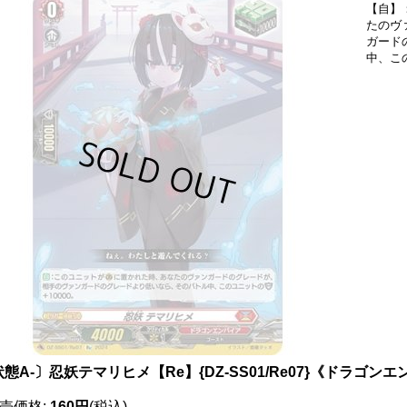
【自】
たのヴ
ガード
中、こ
態A-〕忍妖テマリヒメ【Re】{DZ-SS01/Re07}《ドラゴン
売価格
:
160円
(税込)