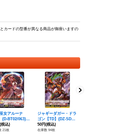
とカードの型番が異なる商品が御座いますの
巫女アルーナ
ジャギーダガー・ドラ
エンフォールドベロ
護
{D-BT02/063}
ゴン【TD】{DZ-SD01/
ウ・ドラゴン【C】{D
【T
ラゴンエンパイ
(税込)
015}《ドラゴンエンパ
50円
(税込)
Z-BT14/072}《ドラゴ
50円
(税込)
《
50
イア》
ンエンパイア》
ア
 21枚
在庫数 94枚
在庫数 90枚
在庫