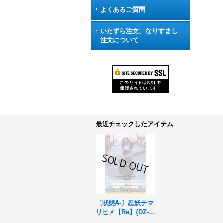
よくあるご質問
いたずら注文、なりすまし
注文について
最近チェックしたアイテム
〔状態A-〕忍妖テマ
リヒメ【Re】{DZ-S
S01/Re07}《ドラゴ