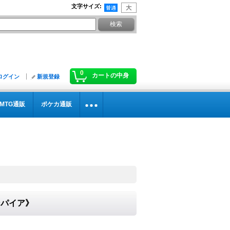
文字サイズ
:
0
カートの中身
ログイン
新規登録
MTG通販
ポケカ通販
エンパイア》