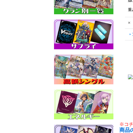
重
×
※コ
商品