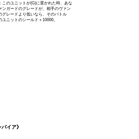
：このユニットが(G)に置かれた時、あな
ァンガードのグレードが、相手のヴァン
のグレードより低いなら、そのバトル
のユニットのシールド＋10000。
エンパイア》