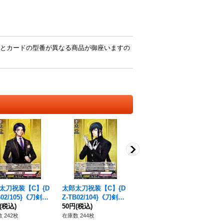
とカードの型番が異なる商品が御座いますの
太刀祝装【C】{D
太郎太刀祝装【C】{D
大和守安定祝装【R】
シ
B02/105}《刀剣乱
Z-TB02/104}《刀剣乱
{DZ-TB02/046}《刀剣
ト
(税込)
舞》
50円
(税込)
乱舞》
50円
(税込)
-B
80
ゲ
 242枚
在庫数 244枚
在庫数 1枚
在庫