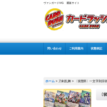
ヴァンガード/VG 通販サイト
問い合わせ
ご利用案内
状態表記
ホーム
>
刀剣乱舞
>
〔状態B〕一文字則宗祝装【
〔状