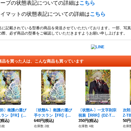
リーブの状態表記についての詳細は
こちら
レイマットの状態表記についての詳細は
こちら
名に記載されている型番の商品を発送させていただいております。一部、写真
の際、必ず商品の型番をご確認していただきますようお願い申し上げます。
商品を買った人は、こんな商品も買っています
態B〕衛護の運び
〔状態A-〕衛護の運び
〔状態A-〕一文字則宗
次郎
ラン【FR】{DZ
手ケスラン【FR】{DZ
祝装【RRR】{DZ-TB0
Z-T
1/FR32}《ケテル
(税込)
-BT01/FR32}《ケテル
640円
(税込)
2/015}《刀剣乱舞》
350円
(税込)
舞》
50円
クチュアリ》
サンクチュアリ》
1枚
在庫数 2枚
在庫数 4枚
在庫数