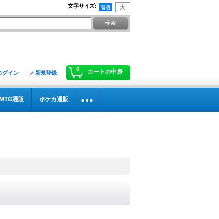
文字サイズ
:
0
カートの中身
ログイン
新規登録
MTG通販
ポケカ通販