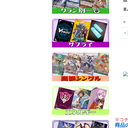
重
×
※コ
商品