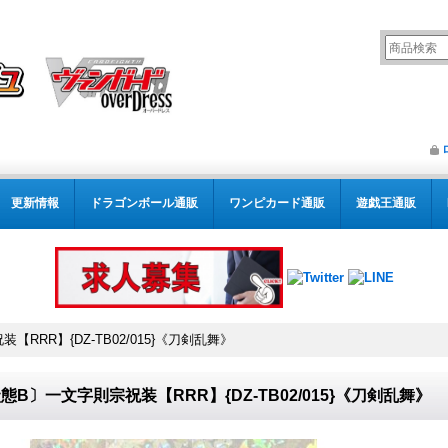
更新情報
ドラゴンボール通販
ワンピカード通販
遊戯王通販
RRR】{DZ-TB02/015}《刀剣乱舞》
態B〕一文字則宗祝装【RRR】{DZ-TB02/015}《刀剣乱舞》