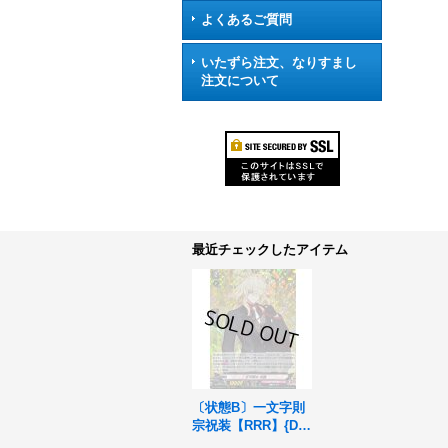
よくあるご質問
いたずら注文、なりすまし
注文について
最近チェックしたアイテム
〔状態B〕一文字則
宗祝装【RRR】{DZ-
TB02/015}《刀剣乱