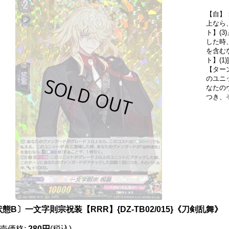
【自】
上なら
ト】(3
した時
を含む
ト】(1
【ター
のユニ
なたの
つき、
態B〕一文字則宗祝装【RRR】{DZ-TB02/015}《刀剣乱舞》
売価格
:
280円
(税込)