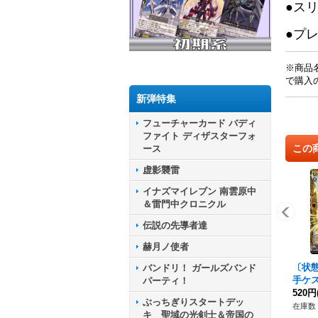
●ス
●プ
※商品
で購入
新弾特集
フューチャーカード バディ
ファイト ディザスターフォ
この
ース
虚影襲雷
イナズマイレブン 南雲原中
＆雷門中クロニクル
伝説の先導者達
赫月ノ使者
〔状
バンドリ！ ガールズバンド
手ケス
パーティ！
-BT0
520円
ぶっちぎりスタートデッ
サン
在庫数 
キ 聖域の光剣士＆帝国の