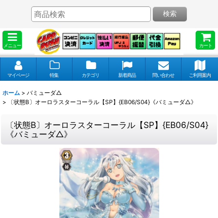
検索
メニュー
カート
マイページ
特集
カテゴリ
新着商品
問い合わせ
ご利用案内
ホーム
>
バミューダ△
>
〔状態B〕オーロラスターコーラル【SP】{EB06/S04}《バミューダ△》
〔状態B〕オーロラスターコーラル【SP】{EB06/S04}
《バミューダ△》