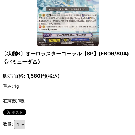
〔状態B〕オーロラスターコーラル【SP】{EB06/S04}
《バミューダ△》
販売価格
:
1,580
円
(税込)
重み
:
1g
在庫数 1枚
数量
: