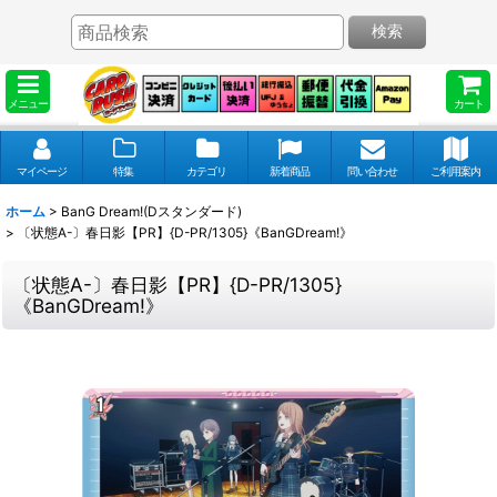
検索
メニュー
カート
マイページ
特集
カテゴリ
新着商品
問い合わせ
ご利用案内
ホーム
>
BanG Dream!(Dスタンダード)
>
〔状態A-〕春日影【PR】{D-PR/1305}《BanGDream!》
〔状態A-〕春日影【PR】{D-PR/1305}
《BanGDream!》