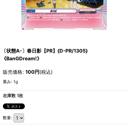
〔状態A-〕春日影【PR】{D-PR/1305}
《BanGDream!》
販売価格
:
100
円
(税込)
重み
:
1g
在庫数 1枚
数量
: