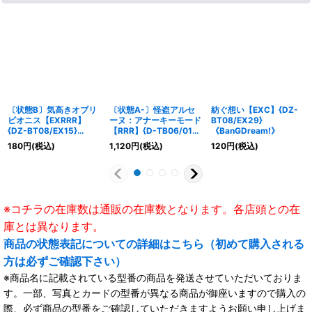
〔状態B〕気高きオブリ
〔状態A-〕怪盗アルセ
紡ぐ想い【EXC】{DZ-
ビオニス【EXRRR】
ーヌ：アナーキーモード
BT08/EX29}
{DZ-BT08/EX15}
【RRR】{D-TB06/014}
《BanGDream!》
《BanGDream!》
《モンスターストライ
180
円
(税込)
1,120
円
(税込)
120
円
(税込)
ク》
※コチラの在庫数は通販の在庫数となります。各店頭との在
庫とは異なります。
商品の状態表記についての詳細はこちら（初めて購入される
方は必ずご確認下さい）
※商品名に記載されている型番の商品を発送させていただいておりま
す。一部、写真とカードの型番が異なる商品が御座いますので購入の
際、必ず商品の型番をご確認していただきますようお願い申し上げま