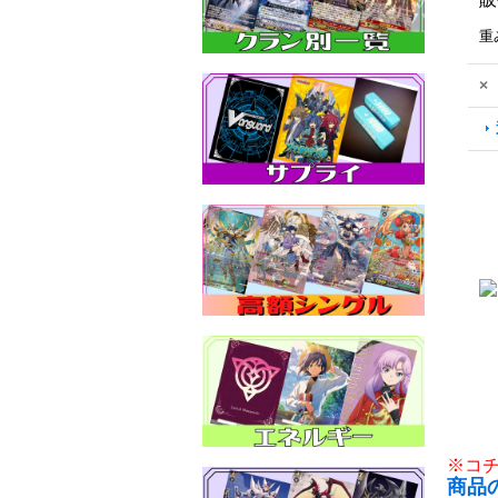
重
×
※コ
商品