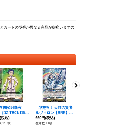
とカードの型番が異なる商品が御座いますの
学園如月斬夜
〔状態A-〕天虹の賢者
〔状態A-〕忍竜ツクヨ
桜
{DZ-TB01/115}
ルヴィロン【RRR】{D
ダチ【Re】{DZ-SS01/
【C
ディファイト》
(税込)
Z-BT07/011}《ケテル
550円
(税込)
Re02}《ドラゴンエン
830円
(税込)
《
80
サンクチュアリ》
パイア》
ア
 115枚
在庫数 11枚
在庫数 3枚
在庫