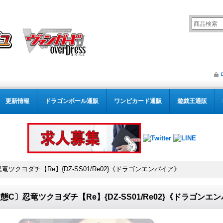
更新情報
ドラゴンボール通販
ワンピカード通販
遊戯王通販
竜ツクヨダチ【Re】{DZ-SS01/Re02}《ドラゴンエンパイア》
態C〕忍竜ツクヨダチ【Re】{DZ-SS01/Re02}《ドラゴンエ