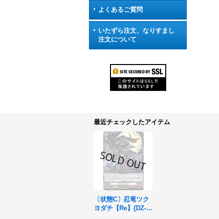
よくあるご質問
いたずら注文、なりすまし
注文について
最近チェックしたアイテム
〔状態C〕忍竜ツク
ヨダチ【Re】{DZ-S
S01/Re02}《ドラゴ