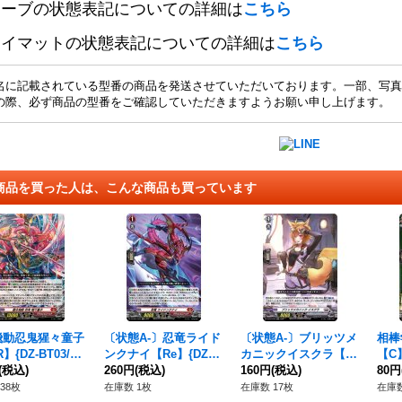
リーブの状態表記についての詳細は
こちら
レイマットの状態表記についての詳細は
こちら
名に記載されている型番の商品を発送させていただいております。一部、写真
の際、必ず商品の型番をご確認していただきますようお願い申し上げます。
商品を買った人は、こんな商品も買っています
飛動忍鬼猩々童子
〔状態A-〕忍竜ライド
〔状態A-〕ブリッツメ
相棒
】{DZ-BT03/00
ンクナイ【Re】{DZ-S
カニックイスクラ【R
【C】
ドラゴンエンパイ
(税込)
S01/Re04}《ドラゴン
260円
(税込)
R】{D-BT07/023}《ブ
160円
(税込)
《バ
80円
エンパイア》
ラントゲート》
38枚
在庫数 1枚
在庫数 17枚
在庫数