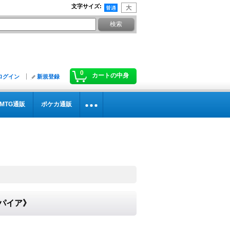
文字サイズ
:
0
カートの中身
ログイン
新規登録
MTG通販
ポケカ通販
ンパイア》