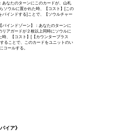
：あなたのターンにこのカードが、山札
)からソウルに置かれた時、【コスト】[この
をバインドする]ことで、【ソウルチャー
。
【バインドゾーン】：あなたのターンに
のリアガードが２枚以上同時にソウルに
た時、【コスト】[【カウンターブラス
1)]することで、このカードをユニットのい
)にコールする。
ンパイア》