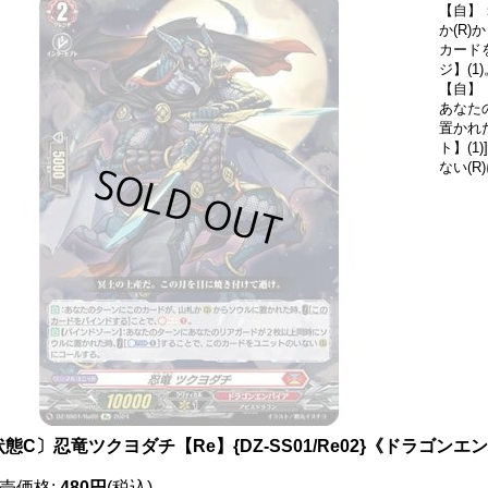
【自】
か(R
カード
ジ】(1)
【自】
あなた
置かれ
ト】(
ない(R
態C〕忍竜ツクヨダチ【Re】{DZ-SS01/Re02}《ドラゴンエ
売価格
:
480円
(税込)