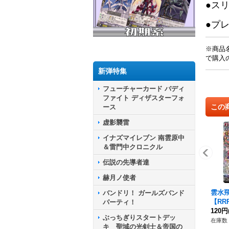
●ス
●プ
※商品
で購入
新弾特集
フューチャーカード バディ
ファイト ディザスターフォ
この
ース
虚影襲雷
イナズマイレブン 南雲原中
＆雷門中クロニクル
伝説の先導者達
赫月ノ使者
雲水
バンドリ！ ガールズバンド
【RRR
パーティ！
1}《
120円
ぶっちぎりスタートデッ
ア》
在庫数 
キ 聖域の光剣士＆帝国の