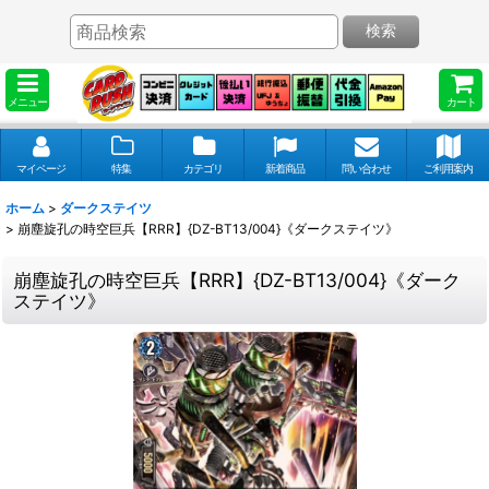
検索
メニュー
カート
マイページ
特集
カテゴリ
新着商品
問い合わせ
ご利用案内
ホーム
>
ダークステイツ
>
崩塵旋孔の時空巨兵【RRR】{DZ-BT13/004}《ダークステイツ》
崩塵旋孔の時空巨兵【RRR】{DZ-BT13/004}《ダーク
ステイツ》