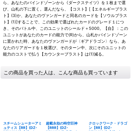
ら、あなたのバインドゾーンから《ダークステイツ》を１枚まで選
び、山札の下に置く。選んだなら、【コスト】[【エネルギーブラス
ト】(3)か、あなたのヴァンガードと同名のカードを【ソウルブラス
ト】(1)]することで、この効果で選ばれたカードのグレード１につ
き、そのバトル中、このユニットのシールド＋5000。【自】：この
ユニットがあなたのカードの能力で(R)から、山札かバインドゾーン
に置かれた時、あなたのヴァンガードが〈ギアドラゴン〉なら、あ
なたのリアガードを１枚選び、そのターン中、次にそのユニットの
能力のコストで払う【カウンターブラスト】は(1)減る。
この商品を買った人は、こんな商品も買っています
スチームシューターアミ
超載永劫の時空巨神
クロックワーク・ドラゴ
ュティス【RR】{DZ-
【RRR】{DZ-
ン【RR】{DZ-