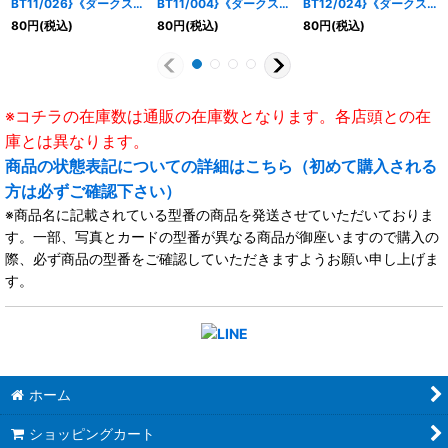
BT11/026}《ダークステ
BT11/004}《ダークステ
BT12/024}《ダークス
イツ》
イツ》
テイツ》
80
円
(税込)
80
円
(税込)
80
円
(税込)
※コチラの在庫数は通販の在庫数となります。各店頭との在
庫とは異なります。
商品の状態表記についての詳細はこちら（初めて購入される
方は必ずご確認下さい）
※商品名に記載されている型番の商品を発送させていただいておりま
す。一部、写真とカードの型番が異なる商品が御座いますので購入の
際、必ず商品の型番をご確認していただきますようお願い申し上げま
す。
ホーム
ショッピングカート