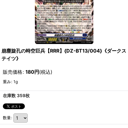
崩塵旋孔の時空巨兵【RRR】{DZ-BT13/004}《ダークス
テイツ》
販売価格
:
180
円
(税込)
重み
:
1g
在庫数 359枚
数量
: