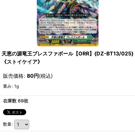
天恵の源竜王ブレスファボール【ORR】{DZ-BT13/025}
《ストイケイア》
販売価格
:
80
円
(税込)
重み
:
1g
在庫数 69枚
数量
: