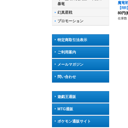
魔竜
暴竜
【RR】
幻真星戦
《ド
80円
(
ア》
在庫数 
プロモーション
特定商取引法表示
ご利用案内
メールマガジン
問い合わせ
遊戯王通販
MTG通販
ポケモン通販サイト