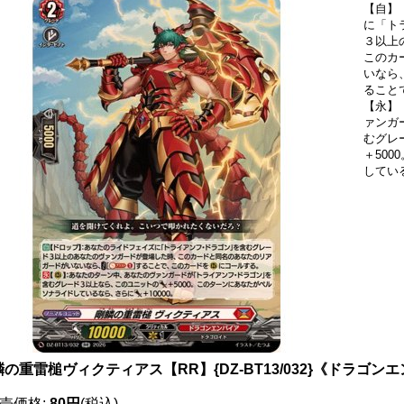
【自】
に「ト
３以上
このカ
いなら、
ること
【永】
ァンガ
むグレ
＋50
してい
の重雷槌ヴィクティアス【RR】{DZ-BT13/032}《ドラゴン
売価格
:
80円
(税込)