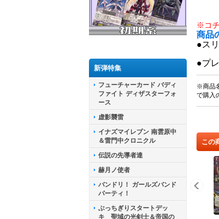
※コ
商品
●ス
●プ
新弾特集
フューチャーカード バディ
※商品
ファイト ディザスターフォ
で購入
ース
虚影襲雷
イナズマイレブン 南雲原中
＆雷門中クロニクル
この
伝説の先導者達
赫月ノ使者
バンドリ！ ガールズバンド
パーティ！
ぶっちぎりスタートデッ
キ 聖域の光剣士＆帝国の