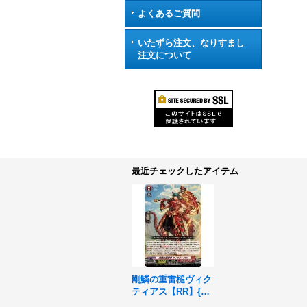
よくあるご質問
いたずら注文、なりすまし
注文について
最近チェックしたアイテム
剛鱗の重雷槌ヴィク
ティアス【RR】{DZ
-BT13/032}《ドラゴ