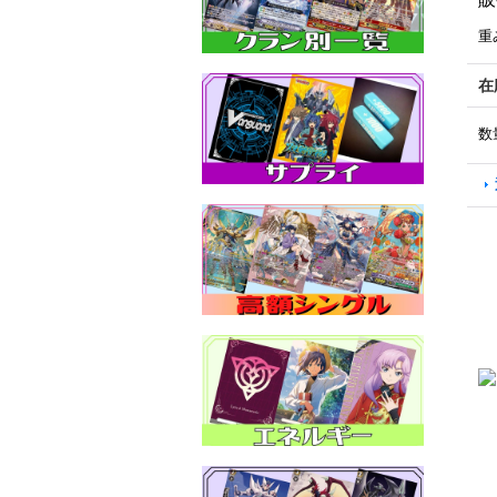
重
在
数