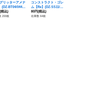
グリッターアメナ
コンストラクト・ゴレ
轟炎獣カラレオル
轟
{DZ-BT04/044}
ム【Re】{DZ-SS11/Re
【C】{DZ-BT01/080}
【C
ラゴンエンパイ
(税込)
03}《ドラゴンエンパ
80円
(税込)
《ドラゴンエンパイ
50円
(税込)
《
50
イア》
ア》
ア
 200枚
在庫数 64枚
在庫数 27枚
在庫