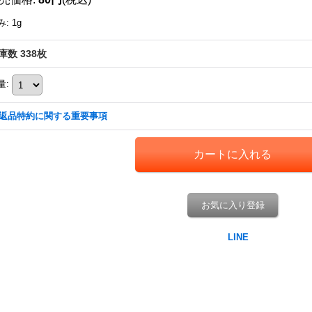
み
:
1g
庫数 338枚
量
:
返品特約に関する重要事項
お気に入り登録