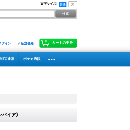
文字サイズ
:
0
カートの中身
ログイン
新規登録
MTG通販
ポケカ通販
エンパイア》