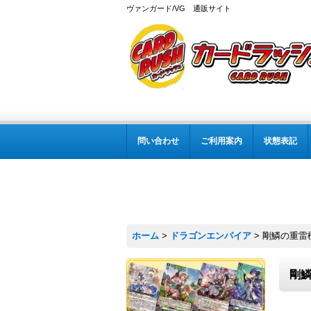
ヴァンガード/VG 通販サイト
問い合わせ
ご利用案内
状態表記
ホーム
>
ドラゴンエンパイア
>
剛鱗の重雷槌
剛鱗