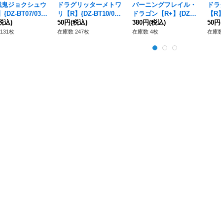
戦鬼ジョクシュウ
ドラグリッターメトワ
バーニングフレイル・
ドラ
{DZ-BT07/030}
リ【R】{DZ-BT10/04
ドラゴン【R+】{DZ-B
【R】
ラゴンエンパイ
税込)
5}《ドラゴンエンパイ
50円
(税込)
T07/055}《ドラゴンエ
380円
(税込)
《ド
50円
ア》
ンパイア》
ア》
131枚
在庫数 247枚
在庫数 4枚
在庫数