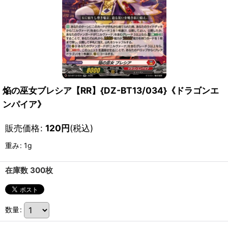
焔の巫女ブレシア【RR】{DZ-BT13/034}《ドラゴンエ
ンパイア》
販売価格
:
120
円
(税込)
重み
:
1g
在庫数 300枚
数量
: