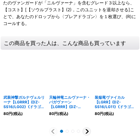
たのヴァンガードが「ニルヴァーナ」を含むグレード３以上なら、
【コスト】[【ソウルブラスト】(2)，このユニットを退却させる]こ
とで、あなたのドロップから〈プレアドラゴン〉を１枚選び、(R)に
コールする。
この商品を買った人は、こんな商品も買っています
武装神撃ガルナヴェルリ
天輪神竜ニルヴァーナ・
装焔竜ヴァイカル
ーナ【LGRRR】{DZ-
バガヴァーン
【LGRR】{DZ-
SS16/LG02}《ドラゴン
【LGRRR】{DZ-
SS16/LG11}《ドラゴン
エンパイア》
SS16/LG01}《ドラゴン
エンパイア》
80
円
(税込)
80
円
(税込)
80
円
(税込)
エンパイア》