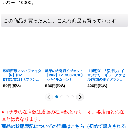
パワー＋10000。
この商品を買った人は、こんな商品も買っています
瞬速変形マッハファイタ
軽業の大奇術イヴェット
〔状態B〕「箔押し」イ
ー【R】{DZ-
【RRR】{V-SS07/018}
マジナリーギフトアクセ
BT05/052}《ブラント
《ペイルムーン》
ル(救国の獅子グランド
ゲート》
エイゼル・シザーズ)
50
円
(税込)
580
円
(税込)
420
円
(税込)
【-】{V-GM2/0129}
《イマジナリーギフト》
※コチラの在庫数は通販の在庫数となります。各店頭との在
庫とは異なります。
商品の状態表記についての詳細はこちら（初めて購入される