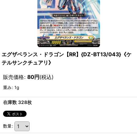
エグザベランス・ドラゴン【RR】{DZ-BT13/043}《ケ
テルサンクチュアリ》
販売価格
:
80
円
(税込)
重み
:
1g
在庫数 328枚
数量
: