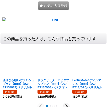
お気に入り登録
この商品を買った人は、こんな商品も買っています
凛冽なる願いヴァルシュ
ドラグリッターハビタブ
LettiaMateSディルアー
ブラン【RRR】{DZ-
ルゾォン【RRR】{DZ-
シュ【RRR】{DZ-
BT13/019}《リリカルモ
BT13/003}《ドラゴン
BT13/020}《リリカル
ナステリオ》
エンパイア》
モナステリオ》
2,080
円
(税込)
1,180
円
(税込)
180
円
(税込)