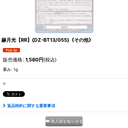
赫月光【RR】{DZ-BT13/055}《その他》
販売価格
:
1,580
円
(税込)
重み
:
1g
×
返品特約に関する重要事項
再入荷を知らせる