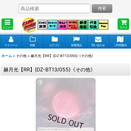
検索
メニュー
カート
マイページ
特集
カテゴリ
新着商品
問い合わせ
ご利用案内
ホーム
>
その他
>
赫月光【RR】{DZ-BT13/055}《その他》
赫月光【RR】{DZ-BT13/055}《その他》