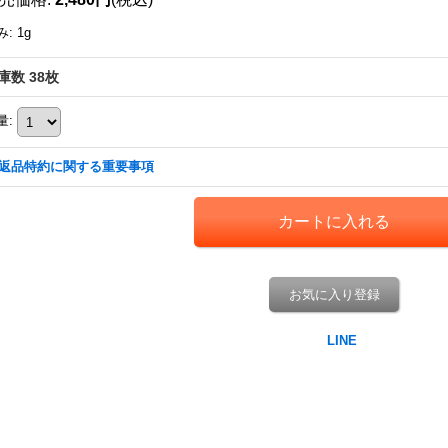
み
:
1g
庫数 38枚
量
:
返品特約に関する重要事項
お気に入り登録