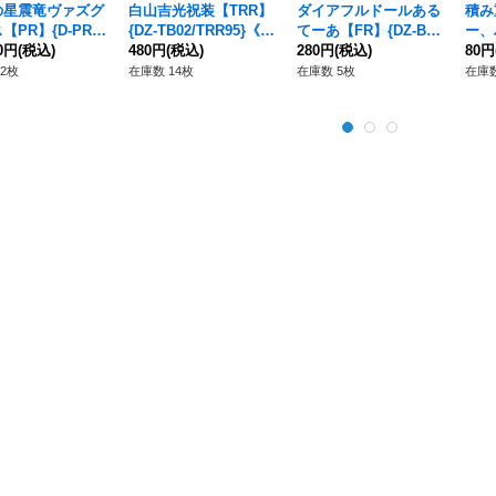
の星震竜ヴァズグ
白山吉光祝装【TRR】
ダイアフルドールある
積み
【PR】{D-PR/7
{DZ-TB02/TRR95}《刀
てーあ【FR】{DZ-BT0
ー、
《ブラントゲー
00円
(税込)
剣乱舞》
480円
(税込)
8/FR14}《ダークステ
280円
(税込)
ド！)
80円
イツ》
1/H
2枚
在庫数 14枚
在庫数 5枚
在庫数
m!