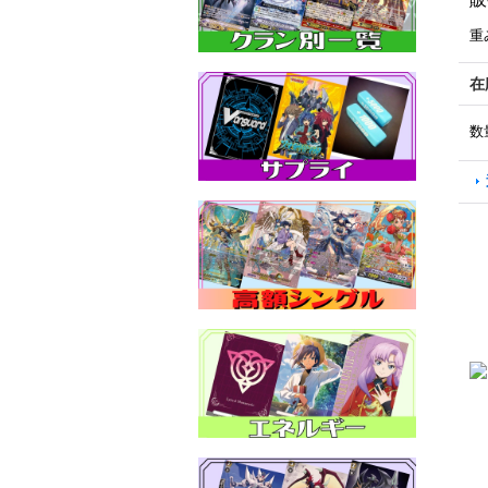
重
在
数