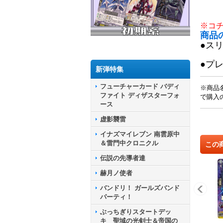
※コ
商品
●ス
●プ
新弾特集
フューチャーカード バディ
※商品
ファイト ディザスターフォ
で購入
ース
虚影襲雷
イナズマイレブン 南雲原中
＆雷門中クロニクル
この
伝説の先導者達
赫月ノ使者
バンドリ！ ガールズバンド
パーティ！
ぶっちぎりスタートデッ
キ 聖域の光剣士＆帝国の