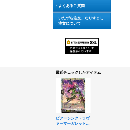
よくあるご質問
いたずら注文、なりすまし
注文について
最近チェックしたアイテム
ピアーシング・ラヴ
ァーマーガレット
【FFR】{DZ-BT13/F