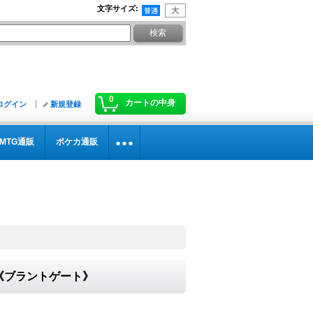
文字サイズ
:
0
カートの中身
ログイン
新規登録
MTG通販
ポケカ通販
9}《ブラントゲート》