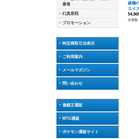
破極
暴竜
エイス
幻真星戦
92}
54,8
ト》
在庫数 
プロモーション
特定商取引法表示
ご利用案内
メールマガジン
問い合わせ
遊戯王通販
MTG通販
ポケモン通販サイト