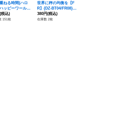
重ねる時間(ハロ
世界に秤の均衡を【F
ダンジョンワールド
イ
ハッピーワール
R】{DZ-BT04/FR08}
【H】{DZ-TB03/H22}
デ【
【H】{DZ-TBP0
(税込)
《ドラゴンエンパイ
380円
(税込)
《バディファイト》
6
03e}《BanGDrea
ア》
80円
(税込)
12
 151枚
在庫数 2枚
》
在庫数 19枚
在庫