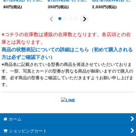
BT13/FR32}《ケテルサ
BT07/FR24}《ケテルサ
{DZ-BT05/FFR13}《ケ
ンクチュアリ》
ンクチュアリ》
テルサンクチュアリ》
80
円
(税込)
350
円
(税込)
2,030
円
(税込)
※コチラの在庫数は通販の在庫数となります。各店頭との在
庫とは異なります。
商品の状態表記についての詳細はこちら（初めて購入される
方は必ずご確認下さい）
※商品名に記載されている型番の商品を発送させていただいておりま
す。一部、写真とカードの型番が異なる商品が御座いますので購入の
際、必ず商品の型番をご確認していただきますようお願い申し上げま
す。
ホーム
ショッピングカート