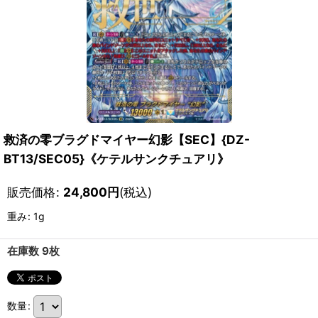
救済の零ブラグドマイヤー幻影【SEC】{DZ-
BT13/SEC05}《ケテルサンクチュアリ》
販売価格
:
24,800
円
(税込)
重み
:
1g
在庫数 9枚
数量
: