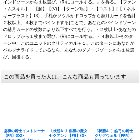
インドゾーンから１枚選び、(R)にコールする。』を得る。【ファン
トムスキル】－【起】【(V)】【ターン1回】：【コスト】[【エネル
ギーブラスト】(3)，手札かソウルかドロップから赫月カードを合計
２枚以上、４枚までバインドする]ことで、あなたのバインドゾーン
の赫月カードの枚数により以下すべてを行う。・２枚以上‐あなたの
ドロップから１枚まで選び、(R)にコールする。・４枚以上‐そのタ
ーン中、このユニットのクリティカル＋１。このターンにあなたが
ペルソナライドしているなら、あなたのダメージゾーンから１枚選
び、回復する。
この商品を買った人は、こんな商品も買っています
協和の騎士イストレーナ
〔状態A-〕集積の魔女
〔状態A-〕皓弓の騎士
【FR】{DZ-
セクアンナ【FR】{D-
クリグウェル【FFR】