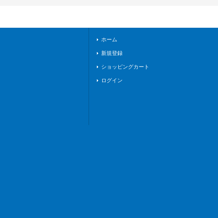
016}《ストイケイ
ア》
ホーム
新規登録
ショッピングカート
ログイン