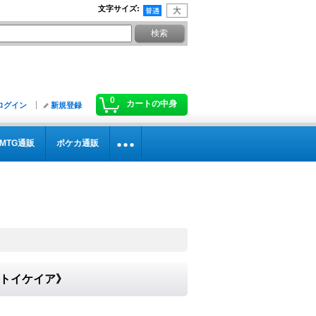
文字サイズ
:
0
カートの中身
ログイン
新規登録
MTG通販
ポケカ通販
《ストイケイア》