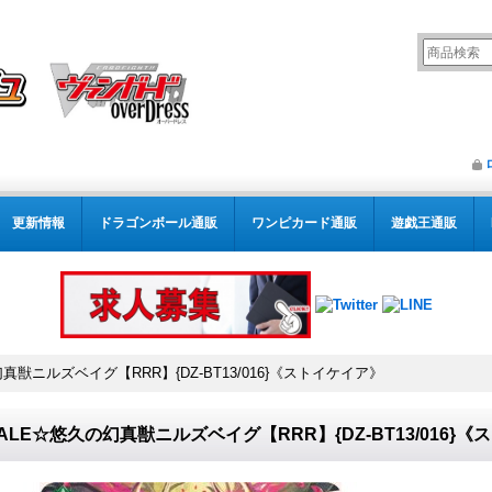
更新情報
ドラゴンボール通販
ワンピカード通販
遊戯王通販
真獣ニルズベイグ【RRR】{DZ-BT13/016}《ストイケイア》
ALE☆悠久の幻真獣ニルズベイグ【RRR】{DZ-BT13/016}