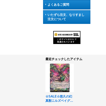
よくあるご質問
いたずら注文、なりすまし
注文について
最近チェックしたアイテム
☆SALE☆悠久の幻
真獣ニルズベイグ
【RRR】{DZ-BT13/