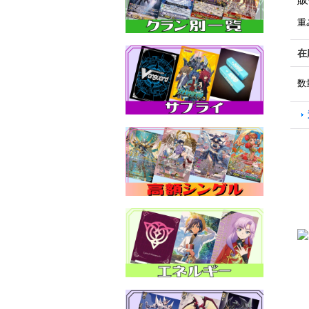
重
在
数