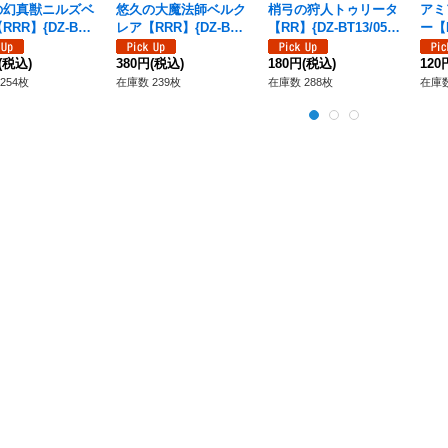
の幻真獣ニルズベ
悠久の大魔法師ベルク
梢弓の狩人トゥリータ
アミ
RRR】{DZ-BT1
レア【RRR】{DZ-BT1
【RR】{DZ-BT13/050}
ー【R
16}《ストイケイ
3/014}《ストイケイ
《ストイケイア》
7}
(税込)
ア》
380円
(税込)
180円
(税込)
120
254枚
在庫数 239枚
在庫数 288枚
在庫数