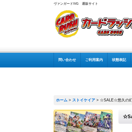
ヴァンガード/VG 通販サイト
問い合わせ
ご利用案内
状態表記
ホーム
>
ストイケイア
>
☆SALE☆悠久の幻
☆S