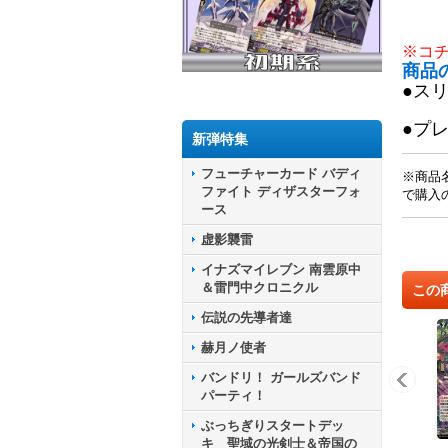
※コ
商品
●ス
●プ
新弾特集
フューチャーカード バディ
※商品
ファイト ディザスターフォ
で購入
ース
虚影襲雷
イナズマイレブン 南雲原中
＆雷門中クロニクル
この
伝説の先導者達
赫月ノ使者
バンドリ！ ガールズバンド
パーティ！
ぶっちぎりスタートデッ
キ 聖域の光剣士＆帝国の