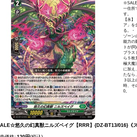
※SA
一住所
す。
【永】
ア」を
る。・
ゾーン
能力の
トが(
ブラス
ら５枚
極大魔
に加え
たなら
３以上
時、そ
0。
ALE☆悠久の幻真獣ニルズベイグ【RRR】{DZ-BT13/016}
売価格
:
120円
(税込)