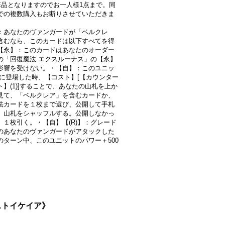
LE品となりますのでお一人様1点まで。同
での複数購入もお断りさせていただきま
：あなたのヴァンガードが「ベルクレ
含むなら、このカードは以下すべてを得
【永】：このカードはあなたのオーダー
の「回復魔法 エクスルーナス」の【永】
影響を受けない。・【自】：このユニッ
R)に登場した時、【コスト】[【カウンター
ト】(1)]することで、あなたの山札を上か
見て、「ベルクレア」を含むカードか、
法カードを１枚まで選び、公開して手札
、山札をシャッフルする。公開しなかっ
、１枚引く。・【自】【(R)】：グレード
のあなたのヴァンガードがアタックした
のターン中、このユニットのパワー＋500
《ストイケイア》