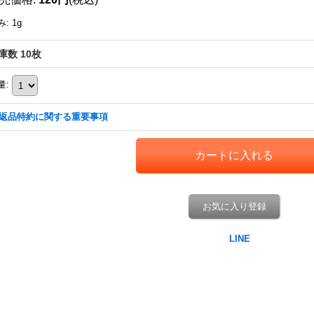
み
:
1g
庫数 10枚
量
:
返品特約に関する重要事項
お気に入り登録