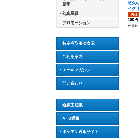
悠久
暴竜
イグ【
幻真星戦
3/0
ア》
180円
プロモーション
在庫数 
特定商取引法表示
ご利用案内
メールマガジン
問い合わせ
遊戯王通販
MTG通販
ポケモン通販サイト