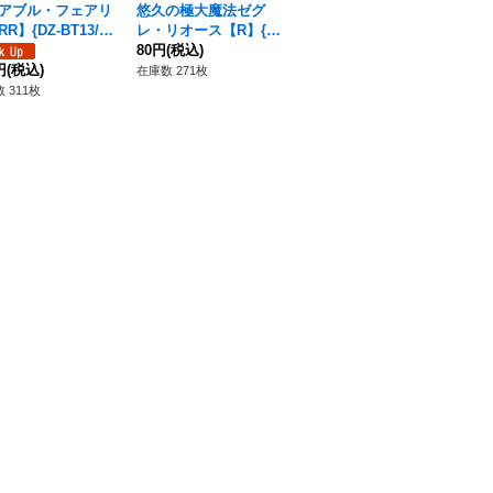
アブル・フェアリ
悠久の極大魔法ゼグ
未来の魔法師ベルクレ
稀
R】{DZ-BT13/04
レ・リオース【R】{D
ア【C】{DZ-BT13/14
ア【
《ストイケイア》
Z-BT13/098}《ストイ
80円
(税込)
0}《ストイケイア》
80円
(税込)
7
80
円
(税込)
ケイア》
在庫数 271枚
在庫数 380枚
在庫
 311枚