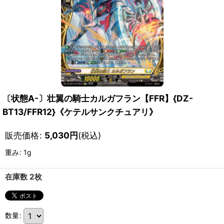
〔状態A-〕壮翼の騎士カルガフラン【FFR】{DZ-
BT13/FFR12}《ケテルサンクチュアリ》
販売価格
:
5,030
円
(税込)
重み
:
1g
在庫数 2枚
数量
: