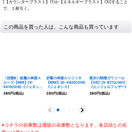
[【カウンターブラスト】(1)か【エネルギーブラスト】(3)]すること
で、１枚引く。
この商品を買った人は、こんな商品も買っています
〔状態B〕祓魔の神器ス
祈誓の神器ルリジッサ
黒衣の戦慄ガウリール
ルーズ【RRR】{V-
【RRR】{D-VS05/016}
【VR】{V-BT12/001}
SS10/016}《ジェネシ
《ジェネシス》
《エンジェルフェザー》
ス》
380
円
(税込)
280
円
(税込)
380
円
(税込)
※コチラの在庫数は通販の在庫数となります。各店頭との在