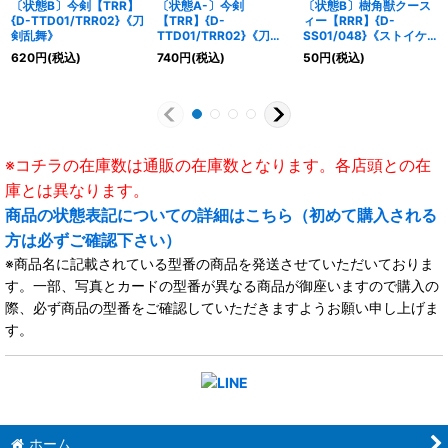
〔状態B〕今剣【TRR】
〔状態A-〕今剣
〔状態B〕樹角獣クース
{D-TTD01/TRR02}《刀
【TRR】{D-
ィー【RRR】{D-
剣乱舞》
TTD01/TRR02}《刀剣
SS01/048}《ストイケ
乱舞》
イア》
620
円
(税込)
740
円
(税込)
50
円
(税込)
※コチラの在庫数は通販の在庫数となります。各店頭との在
庫とは異なります。
商品の状態表記についての詳細はこちら（初めて購入される
方は必ずご確認下さい）
※商品名に記載されている型番の商品を発送させていただいておりま
す。一部、写真とカードの型番が異なる商品が御座いますので購入の
際、必ず商品の型番をご確認していただきますようお願い申し上げま
す。
ホーム