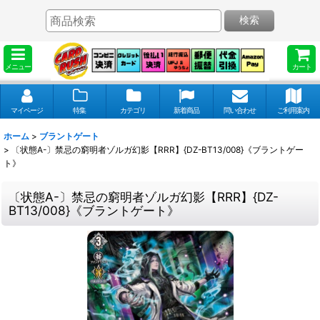
検索
メニュー
カート
マイページ
特集
カテゴリ
新着商品
問い合わせ
ご利用案内
ホーム
>
ブラントゲート
>
〔状態A-〕禁忌の窮明者ゾルガ幻影【RRR】{DZ-BT13/008}《ブラントゲー
ト》
〔状態A-〕禁忌の窮明者ゾルガ幻影【RRR】{DZ-
BT13/008}《ブラントゲート》