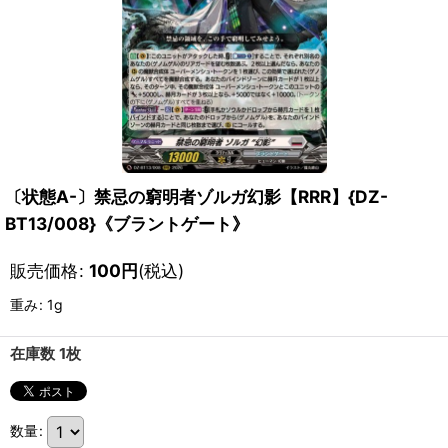
〔状態A-〕禁忌の窮明者ゾルガ幻影【RRR】{DZ-
BT13/008}《ブラントゲート》
販売価格
:
100
円
(税込)
重み
:
1g
在庫数 1枚
数量
: