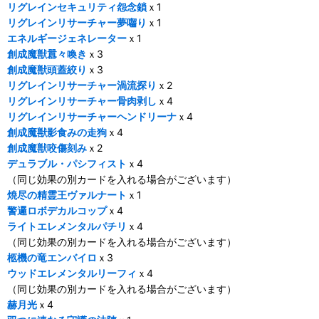
リグレインセキュリティ怨念鎖
ｘ1
リグレインリサーチャー夢囓り
ｘ1
エネルギージェネレーター
ｘ1
創成魔獣囂々喚き
ｘ3
創成魔獣頭蓋絞り
ｘ3
リグレインリサーチャー渦流探り
ｘ2
リグレインリサーチャー骨肉剥し
ｘ4
リグレインリサーチャーヘンドリーナ
ｘ4
創成魔獣影食みの走狗
ｘ4
創成魔獣咬傷刻み
ｘ2
デュラブル・パシフィスト
ｘ4
（同じ効果の別カードを入れる場合がございます）
焼尽の精霊王ヴァルナート
ｘ1
警邏ロボデカルコップ
ｘ4
ライトエレメンタルパチリ
ｘ4
（同じ効果の別カードを入れる場合がございます）
柩機の竜エンバイロ
ｘ3
ウッドエレメンタルリーフィ
ｘ4
（同じ効果の別カードを入れる場合がございます）
赫月光
ｘ4