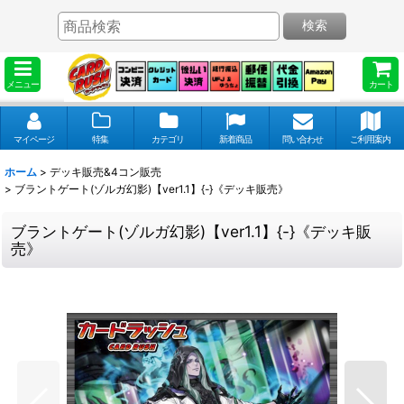
検索
メニュー
カート
マイページ
特集
カテゴリ
新着商品
問い合わせ
ご利用案内
ホーム
>
デッキ販売&4コン販売
>
ブラントゲート(ゾルガ幻影)【ver1.1】{-}《デッキ販売》
ブラントゲート(ゾルガ幻影)【ver1.1】{-}《デッキ販
売》