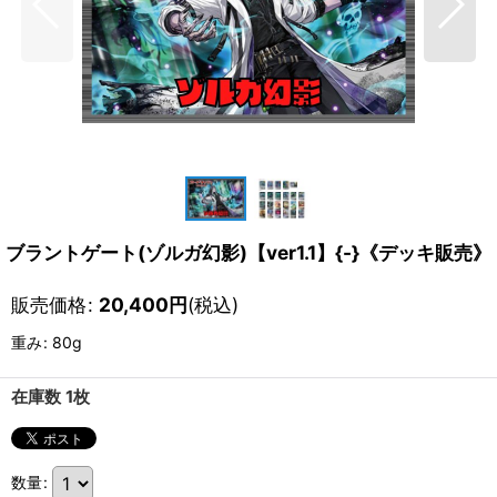
ブラントゲート(ゾルガ幻影)【ver1.1】{-}《デッキ販売》
販売価格
:
20,400
円
(税込)
重み
:
80g
在庫数 1枚
数量
: