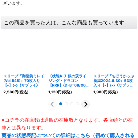
ざいます。
この商品を買った人は、こんな商品も買っています
スリーブ『御薬袋ミレイ
〔状態A-〕銀の茨ライ
スリーブ『ちほうかっぷ
(Vol.545)』70枚入り
ジング・ドラゴン
新潟2024.6.30』53枚
【-】{-}《サプライ》
【RRR】{D-BT08/004}
入り【-】{-}《サプラ
《ダークステイツ》
イ》
2,580
円
(税込)
1,120
円
(税込)
1,980
円
(税込)
※コチラの在庫数は通販の在庫数となります。各店頭との在
庫とは異なります。
商品の状態表記についての詳細はこちら（初めて購入される