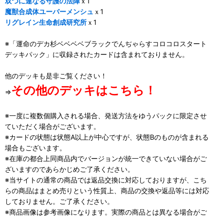
双つに連なる守護の法陣
ｘ1
魔獣合成体ユーバーメンシュ
ｘ1
リグレイン生命創成研究所
ｘ1
※「運命のデカ杉ベベベベブラックでんぢゃらすコロコロスタート
デッキパック」に収録されたカードは含まれておりません。
他のデッキも是非ご覧ください！
その他のデッキはこちら！
⇒
※一度に複数個購入される場合、発送方法をゆうパックに限定させ
ていただく場合がございます。
※カードの状態は状態A以上が中心ですが、状態Bのものが含まれる
場合もございます。
※在庫の都合上同商品内でバージョンが統一できていない場合がご
ざいますのであらかじめご了承ください。
※当サイトの通常の商品では返品交換に対応しておりますが、こち
らの商品はまとめ売りという性質上、商品の交換や返品等には対応
しておりません。ご了承ください。
※商品画像は参考画像になります。実際の商品とは異なる場合がご