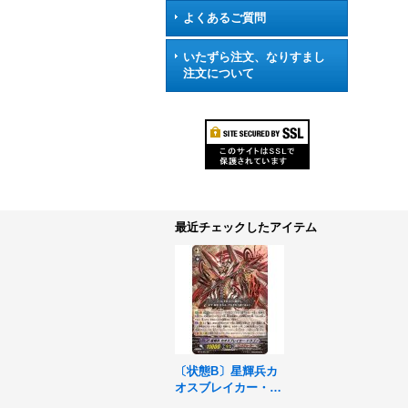
よくあるご質問
いたずら注文、なりすまし
注文について
最近チェックしたアイテム
〔状態B〕星輝兵カ
オスブレイカー・ド
ラゴン【SP】{BT1