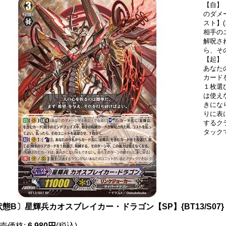
【自】【
のダメ
スト】(
相手の
解呪さ
ら、そ
【起】【
あなた
カード
１枚選
は使え
きにな
りに表に
するク
タック
状態B〕星輝兵カオスブレイカー・ドラゴン【SP】{BT13/S0
売価格
:
6,980円
(税込)