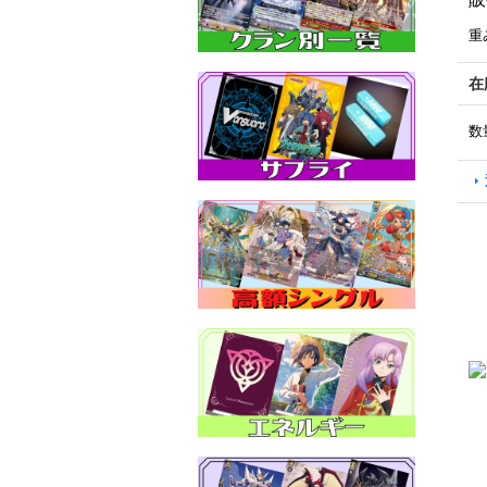
重
在
数