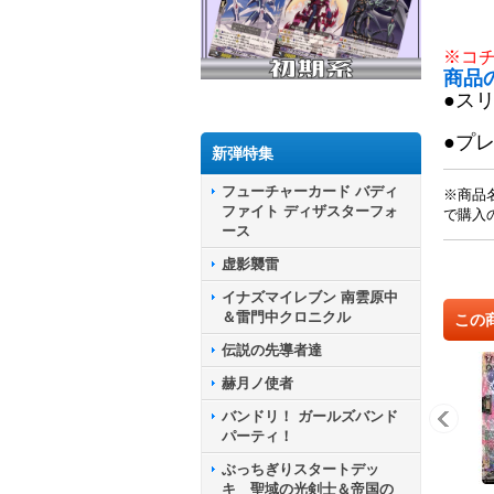
※コ
商品
●ス
●プ
新弾特集
フューチャーカード バディ
※商品
ファイト ディザスターフォ
で購入
ース
虚影襲雷
イナズマイレブン 南雲原中
＆雷門中クロニクル
この
伝説の先導者達
赫月ノ使者
バンドリ！ ガールズバンド
パーティ！
ぶっちぎりスタートデッ
キ 聖域の光剣士＆帝国の