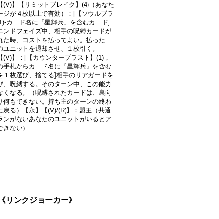
(V)】【リミットブレイク】(4)（あなた
ージが４枚以上で有効）：[【ソウルブラ
1)-カード名に「星輝兵」を含むカード]
エンドフェイズ中、相手の呪縛カードが
れた時、コストを払ってよい。払った
のユニットを退却させ、１枚引く。
(V)】：[【カウンターブラスト】(1)，
の手札からカード名に「星輝兵」を含む
を１枚選び、捨てる]相手のリアガードを
び、呪縛する。そのターン中、この能力
なくなる。（呪縛されたカードは、裏向
り何もできない。持ち主のターンの終わ
戻る）【永】【(V)/(R)】：盟主（共通
ランがないあなたのユニットがいるとア
できない）
7}《リンクジョーカー》