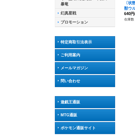
〔状態
暴竜
獣ウ
幻真星戦
FR】{
640円
8}《
在庫数 
プロモーション
リオ
特定商取引法表示
ご利用案内
メールマガジン
問い合わせ
遊戯王通販
MTG通販
ポケモン通販サイト