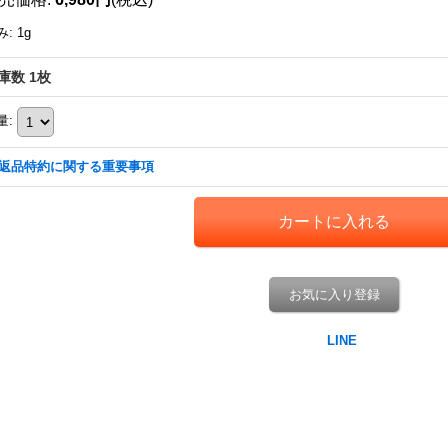
み
:
1g
庫数 1枚
量
:
返品特約に関する重要事項
お気に入り登録