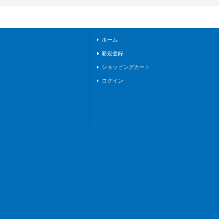
3/S07}《リンクジョ
ーカー》
ホーム
新規登録
ショッピングカート
ログイン