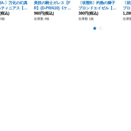
A-〕万化の幻真
美技の騎士ガレス【F
〔状態B〕灼熱の獅子
〔状
ルティニアス【F
R】{D-PR/610}《ケテ
ブロンドエイゼル【S
ブロ
DZ-BT13/FFR1
(税込)
ルサンクチュアリ》
980円
(税込)
VR】{V-EB03/SV02}
380円
(税込)
色サ
1,2
リリカルモナステ
《ゴールドパラディ
EB0
3枚
在庫数 4枚
在庫数 1枚
在庫数
》
ン》
ドパ