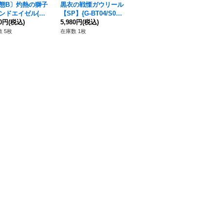
態B〕灼熱の獅子
黒衣の戦慄ガウリール
〔状態A-〕伏魔忍鬼ヤ
〔
ンドエイゼル(金
【SP】{G-BT04/S03}
スイエ・テンマ【S
ス
イン)【URR】{V-
80円
(税込)
《エンジェルフェザ
5,980円
(税込)
P】{G-BT10/S16}《む
450円
(税込)
-S
70
3/UR02}《ゴール
ー》
らくも》
ョ
 5枚
在庫数 1枚
在庫数 1枚
在庫
ラディン》