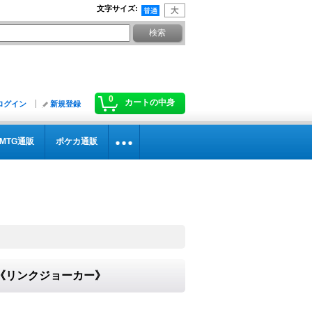
文字サイズ
:
0
カートの中身
ログイン
新規登録
MTG通販
ポケカ通販
}《リンクジョーカー》