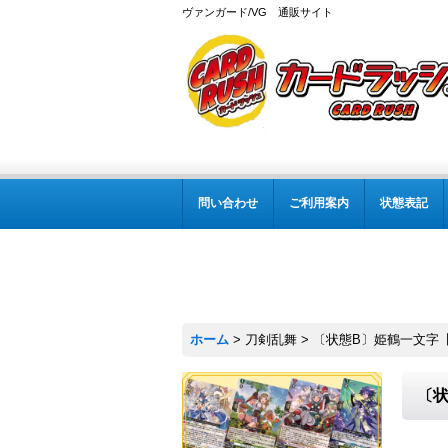
ヴァンガード/VG 通販サイト
問い合わせ
ご利用案内
状態表記
ホーム
>
刀剣乱舞
>
〔状態B〕姫鶴一文字【SP
〔状