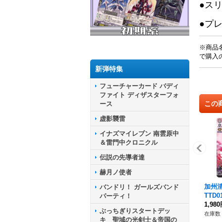
●ス
●プ
※商品
で購入
新弾特集
フューチャーカード バディ
ファイト ディザスターフォ
この
ース
虚影襲雷
イナズマイレブン 南雲原中
＆雷門中クロニクル
伝説の先導者達
赫月ノ使者
加州清
バンドリ！ ガールズバンド
TTD0
パーティ！
舞》
1,98
ぶっちぎりスタートデッ
在庫数 
キ 聖域の光剣士＆帝国の