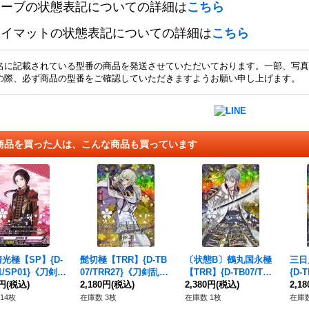
リーブの状態表記についての詳細は
こちら
レイマットの状態表記についての詳細は
こちら
名に記載されている型番の商品を発送させていただいております。一部、写真
の際、必ず商品の型番をご確認していただきますようお願い申し上げます。
商品を買った人は、こんな商品も買っています
光極【SP】{D-
髭切極【TRR】{D-TB
〔状態B〕鶴丸国永極
三日
1/SP01}《刀剣乱
07/TRR27}《刀剣乱
【TRR】{D-TB07/TRR
{D-
0円
(税込)
舞》
2,180円
(税込)
12}《刀剣乱舞》
2,380円
(税込)
剣乱
2,1
14枚
在庫数 3枚
在庫数 1枚
在庫数