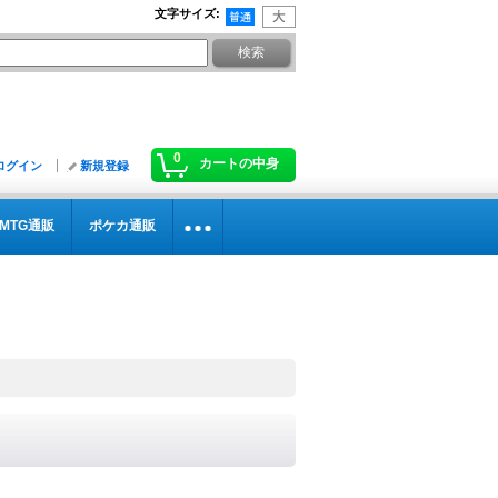
文字サイズ
:
0
カートの中身
ログイン
新規登録
MTG通販
ポケカ通販