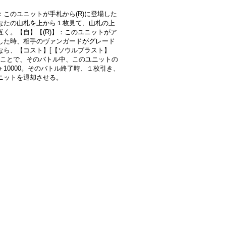
：このユニットが手札から(R)に登場した
なたの山札を上から１枚見て、山札の上
置く。【自】【(R)】：このユニットがア
した時、相手のヴァンガードがグレード
なら、【コスト】[【ソウルブラスト】
]することで、そのバトル中、このユニットの
＋10000。そのバトル終了時、１枚引き、
ニットを退却させる。