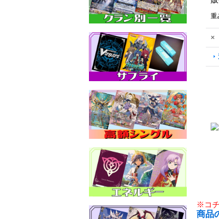
重
×
※コ
商品