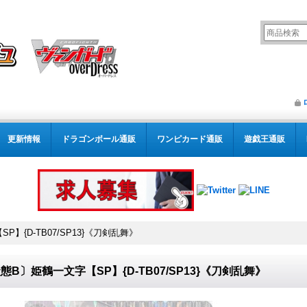
更新情報
ドラゴンボール通販
ワンピカード通販
遊戯王通販
】{D-TB07/SP13}《刀剣乱舞》
態B〕姫鶴一文字【SP】{D-TB07/SP13}《刀剣乱舞》