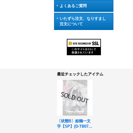
よくあるご質問
いたずら注文、なりすまし
注文について
最近チェックしたアイテム
〔状態B〕姫鶴一文
字【SP】{D-TB07/S
P13}《刀剣乱舞》