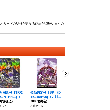
とカードの型番が異なる商品が御座いますの
月宗近極【TRR】
歌仙兼定極【SP】{D-
鶴丸国永極【SP】{D-
南
TB07/TRR01}《刀
TB01/SP06}《刀剣乱
TB07/SP12}《刀剣乱
-T
舞》
80円
(税込)
舞》
780円
(税込)
舞》
6,980円
(税込)
乱
68
 3枚
在庫数 1枚
在庫数 1枚
在庫