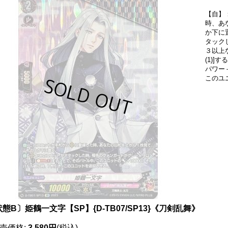
【自】
時、あ
か下に
タック
３以上
(1)
パワー
このユ
態B〕姫鶴一文字【SP】{D-TB07/SP13}《刀剣乱舞》
売価格
:
3,580円
(税込)