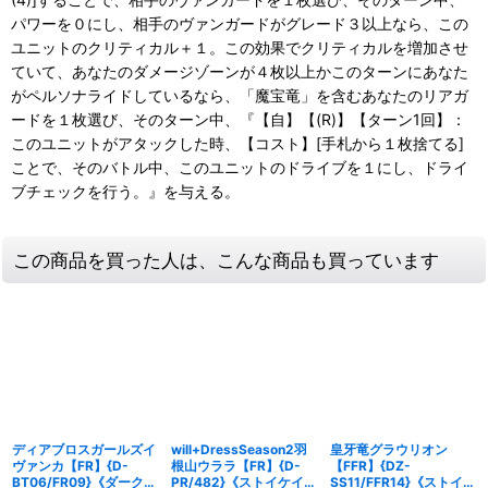
パワーを０にし、相手のヴァンガードがグレード３以上なら、この
ユニットのクリティカル＋１。この効果でクリティカルを増加させ
ていて、あなたのダメージゾーンが４枚以上かこのターンにあなた
がペルソナライドしているなら、「魔宝竜」を含むあなたのリアガ
ードを１枚選び、そのターン中、『【自】【(R)】【ターン1回】：
このユニットがアタックした時、【コスト】[手札から１枚捨てる]
ことで、そのバトル中、このユニットのドライブを１にし、ドライ
ブチェックを行う。』を与える。
この商品を買った人は、こんな商品も買っています
ディアブロスガールズイ
will+DressSeason2羽
皇牙竜グラウリオン
ヴァンカ【FR】{D-
根山ウララ【FR】{D-
【FFR】{DZ-
BT06/FR09}《ダークス
PR/482}《ストイケイ
SS11/FFR14}《ストイケ