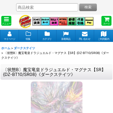
検索
メニュー
カート
マイページ
特集
カテゴリ
新着商品
問い合わせ
ご利用案内
ホーム
>
ダークステイツ
>
〔状態B〕魔宝竜皇ドラジュエルド・マグナス【SR】{DZ-BT10/SR08}《ダー
クステイツ》
〔状態B〕魔宝竜皇ドラジュエルド・マグナス【SR】
{DZ-BT10/SR08}《ダークステイツ》