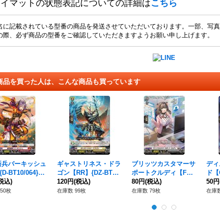
レイマットの状態表記についての詳細は
こちら
名に記載されている型番の商品を発送させていただいております。一部、写真
の際、必ず商品の型番をご確認していただきますようお願い申し上げます。
商品を買った人は、こんな商品も買っています
新兵バーキッシュ
ギャストリネス・ドラ
ブリッツカスタマーサ
ディ
D-BT10/064}
ゴン【RR】{DZ-BT02/
ポートクルディ【F
ド【C
ラゴンエンパイ
税込)
031}《ケテルサンクチ
120円
(税込)
R】{DZ-BT01/FR20}
80円
(税込)
《ダ
50円
ュアリ》
《ブラントゲート》
50枚
在庫数 99枚
在庫数 79枚
在庫数