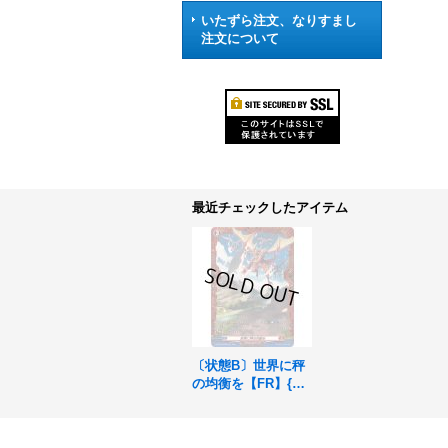
いたずら注文、なりすまし
注文について
最近チェックしたアイテム
〔状態B〕世界に秤
の均衡を【FR】{DZ
-BT04/FR08}《ドラ
ゴンエンパイア》