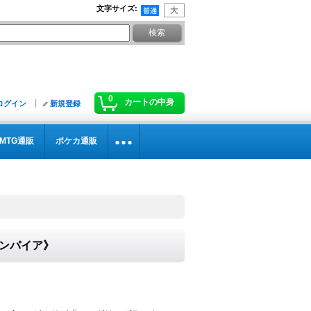
文字サイズ
:
0
カートの中身
ログイン
新規登録
MTG通販
ポケカ通販
エンパイア》