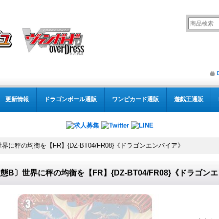
更新情報
ドラゴンボール通販
ワンピカード通販
遊戯王通販
界に秤の均衡を【FR】{DZ-BT04/FR08}《ドラゴンエンパイア》
態B〕世界に秤の均衡を【FR】{DZ-BT04/FR08}《ドラゴン