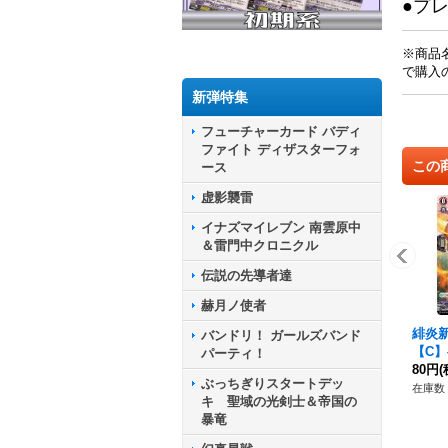
●プ
※商品
で購入
新弾特集
フューチャーカード バディ
ファイト ディザスターフォ
この
ース
虚影襲雷
イナズマイレブン 南雲原中
＆雷門中クロニクル
伝説の先導者達
赫月ノ使者
緋炎
バンドリ！ ガールズバンド
【C】{
パーティ！
《ド
80円
(
ぶっちぎりスタートデッ
ア》
在庫数 
キ 聖域の光剣士＆帝国の
暴竜