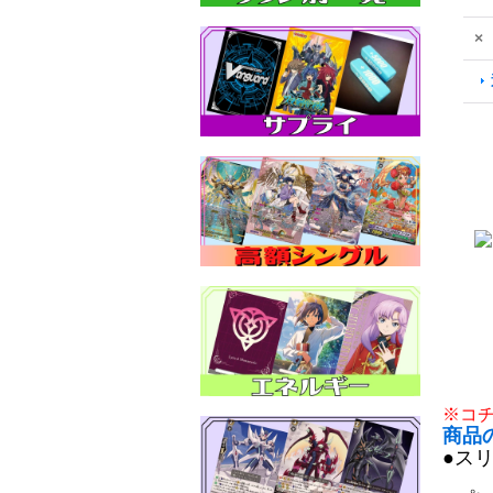
×
※コ
商品
●ス