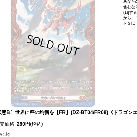
あなた
含むな
(1)
から、
ド３以
態B〕世界に秤の均衡を【FR】{DZ-BT04/FR08}《ドラゴ
売価格
:
280円
(税込)
み
:
1g