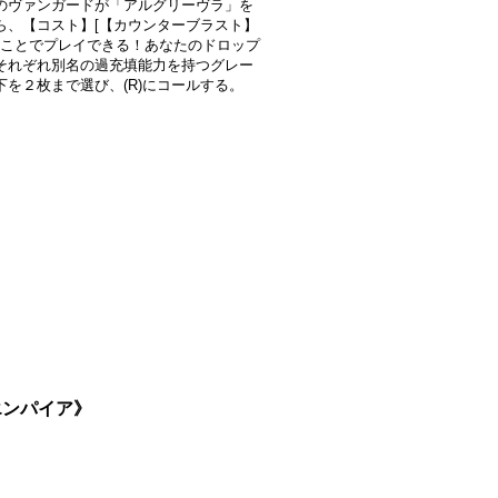
のヴァンガードが「アルグリーヴラ」を
ら、【コスト】[【カウンターブラスト】
]することでプレイできる！あなたのドロップ
それぞれ別名の過充填能力を持つグレー
下を２枚まで選び、(R)にコールする。
ンエンパイア》