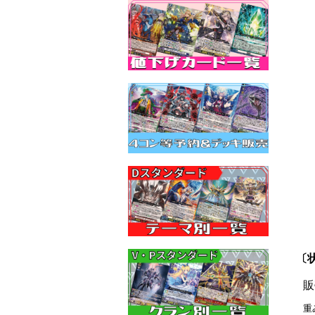
〔状
販
重