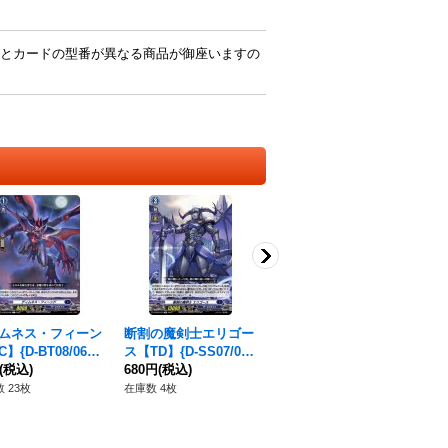
とカードの型番が異なる商品が御座いますの
ムネス・フィーン
断割の魔剣士エリゴー
〔状態A-〕ドラグリッ
世
】{D-BT08/068}
ス【TD】{D-SS07/01
ターバディーア【S
R】
ークステイツ》
(税込)
9}《ダークステイツ》
680円
(税込)
R】{DZ-BT05/SR02}
350円
(税込)
《
38
《ドラゴンエンパイ
ア
 23枚
在庫数 4枚
在庫数 2枚
在庫
ア》