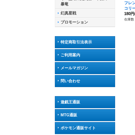
フレ
暴竜
コリー
幻真星戦
02/
180円
ア》
在庫数 
プロモーション
特定商取引法表示
ご利用案内
メールマガジン
問い合わせ
遊戯王通販
MTG通販
ポケモン通販サイト