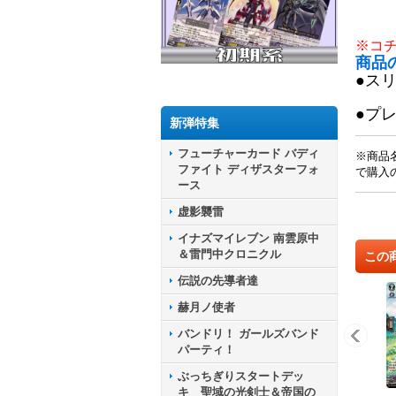
※コ
商品
●ス
●プ
新弾特集
フューチャーカード バディ
※商品
ファイト ディザスターフォ
で購入
ース
虚影襲雷
イナズマイレブン 南雲原中
＆雷門中クロニクル
この
伝説の先導者達
赫月ノ使者
バンドリ！ ガールズバンド
パーティ！
ぶっちぎりスタートデッ
キ 聖域の光剣士＆帝国の