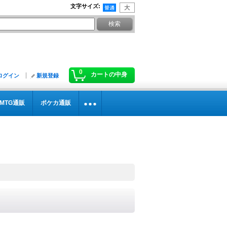
文字サイズ
:
0
カートの中身
ログイン
新規登録
MTG通販
ポケカ通販