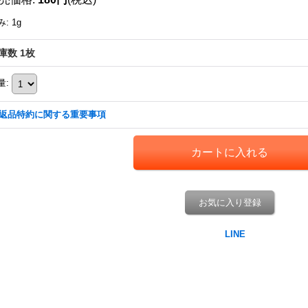
み
:
1g
庫数 1枚
量
:
返品特約に関する重要事項
お気に入り登録