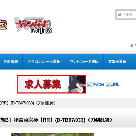
更新情報
ドラゴンボール通販
ワンピカード通販
遊戯王通販
】{D-TB07/033}《刀剣乱舞》
態B〕物吉貞宗極【RR】{D-TB07/033}《刀剣乱舞》