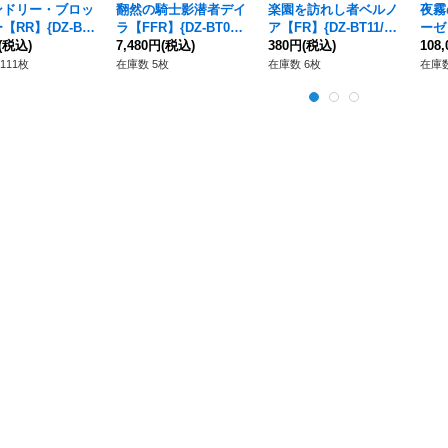
ンドリー・ブロッ
翻然の騎士影潜者デイ
楽園を訪れし者ベルノ
夜霧
【RR】{DZ-BT
ラ【FFR】{DZ-BT03/
ア【FR】{DZ-BT11/F
ーゼ【
036}《ストイケイ
(税込)
FFR14}《ケテルサン
7,480円
(税込)
R33}《ストイケイア》
380円
(税込)
SP
108
クチュアリ》
ー》
111枚
在庫数 5枚
在庫数 6枚
在庫数