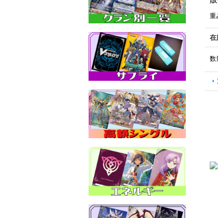
重
在
数