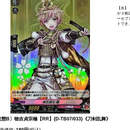
【永】【
が３枚
ーセプ
トでき
態B〕物吉貞宗極【RR】{D-TB07/033}《刀剣乱舞》
売価格
:
180円
(税込)