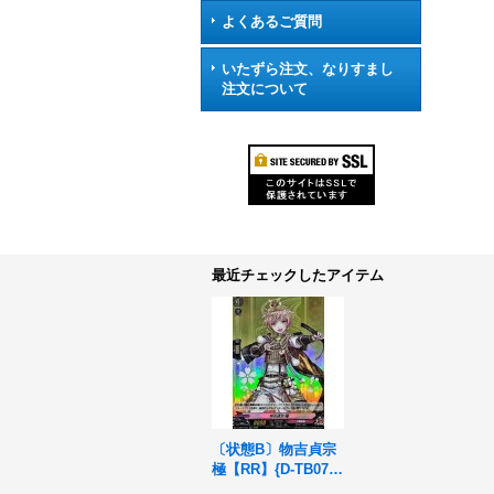
よくあるご質問
いたずら注文、なりすまし
注文について
最近チェックしたアイテム
〔状態B〕物吉貞宗
極【RR】{D-TB07/0
33}《刀剣乱舞》