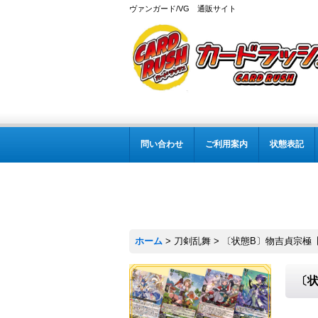
ヴァンガード/VG 通販サイト
問い合わせ
ご利用案内
状態表記
ホーム
>
刀剣乱舞
>
〔状態B〕物吉貞宗極【RR
〔状