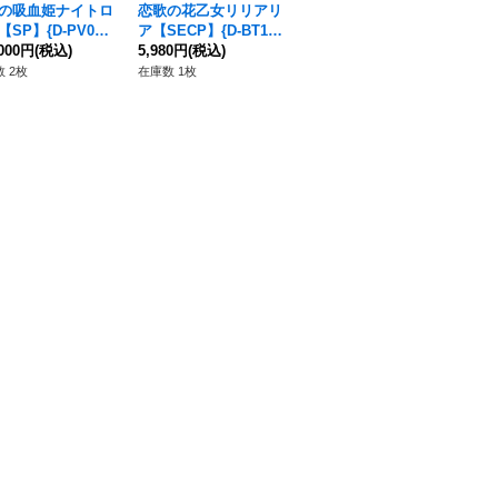
の吸血姫ナイトロ
恋歌の花乙女リリアリ
〔状態B〕3000年後の
〔
SP】{D-PV01/
ア【SECP】{D-BT11/
世界でロロワ【SP】
ド
23}《グランブル
,000円
(税込)
SECP05}《ストイケ
5,980円
(税込)
{D-BT05/SP43}《スト
1,380円
(税込)
P】
2,
イア》
イケイア》
《
 2枚
在庫数 1枚
在庫数 2枚
在庫