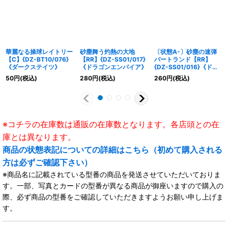
華麗なる操球レイトリー
砂塵舞う灼熱の大地
〔状態A-〕砂塵の速弾
【C】{DZ-BT10/076}
【RR】{DZ-SS01/017}
バートランド【RR】
《ダークステイツ》
《ドラゴンエンパイア》
{DZ-SS01/016}《ドラ
ゴンエンパイア》
50
円
(税込)
280
円
(税込)
260
円
(税込)
※コチラの在庫数は通販の在庫数となります。各店頭との在
庫とは異なります。
商品の状態表記についての詳細はこちら（初めて購入される
方は必ずご確認下さい）
※商品名に記載されている型番の商品を発送させていただいておりま
す。一部、写真とカードの型番が異なる商品が御座いますので購入の
際、必ず商品の型番をご確認していただきますようお願い申し上げま
す。