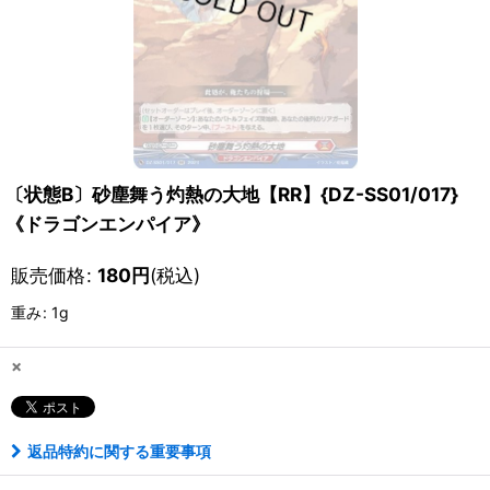
〔状態B〕砂塵舞う灼熱の大地【RR】{DZ-SS01/017}
《ドラゴンエンパイア》
販売価格
:
180
円
(税込)
重み
:
1g
×
返品特約に関する重要事項