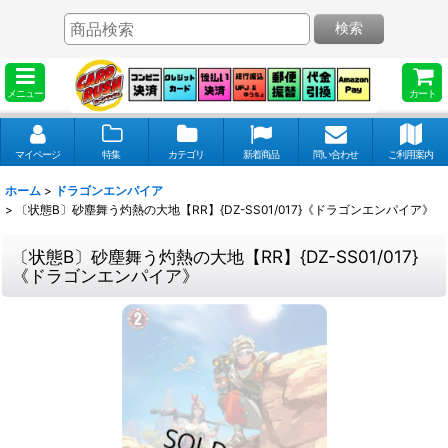
検索
メニュー
カート
マイページ
特集
カテゴリ
新着商品
問い合わせ
ご利用案内
ホーム
>
ドラゴンエンパイア
>
〔状態B〕砂塵舞う灼熱の大地【RR】{DZ-SS01/017}《ドラゴンエンパイア》
〔状態B〕砂塵舞う灼熱の大地【RR】{DZ-SS01/017}
《ドラゴンエンパイア》