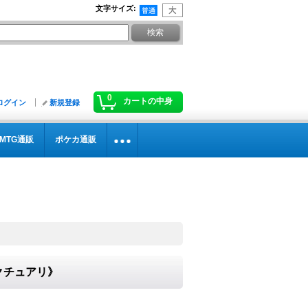
文字サイズ
:
0
カートの中身
ログイン
新規登録
MTG通販
ポケカ通販
ンクチュアリ》