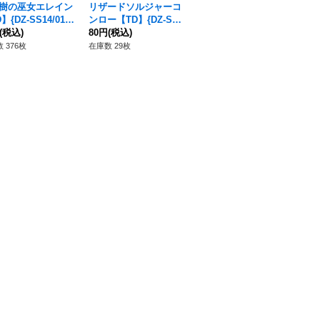
樹の巫女エレイン
リザードソルジャーコ
〔状態A-〕ファント
ス
】{DZ-SS14/017}
ンロー【TD】{DZ-SS
ム・ブラスター・ドラ
ド
テルサンクチュア
(税込)
15/004}《ドラゴンエ
80円
(税込)
ゴン【RRR】{DZ-BT1
1,030円
(税込)
T0
80
ンパイア》
5/012}《ケテルサンク
ク
 376枚
在庫数 29枚
在庫数 1枚
在庫
チュアリ》