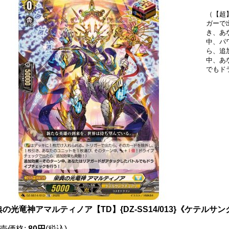
（【超
ガーで
き、あ
中、パ
ら、追
中、あ
でもド
の光竜神アマルティノア【TD】{DZ-SS14/013}《ケテルサ
売価格
:
80円
(税込)