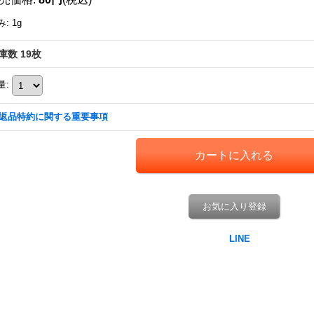
み
:
1g
庫数 19枚
量
:
返品特約に関する重要事項
お気に入り登録