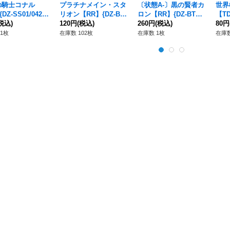
の騎士コナル
プラチナメイン・スタ
〔状態A-〕黒の賢者カ
世界
DZ-SS01/042}
リオン【RR】{DZ-BT
ロン【RR】{DZ-BT15/
【TD
テルサンクチュア
税込)
03/037}《ケテルサン
120円
(税込)
035}《ケテルサンクチ
260円
(税込)
《ケ
80円
クチュアリ》
ュアリ》
リ》
1枚
在庫数 102枚
在庫数 1枚
在庫数