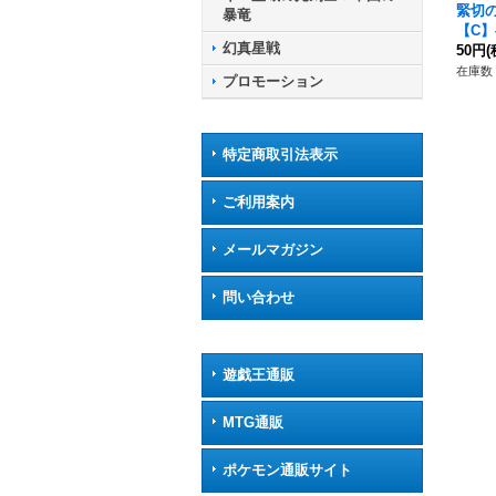
緊切
暴竜
【C】{
幻真星戦
《ケ
50円
(
リ》
在庫数 
プロモーション
特定商取引法表示
ご利用案内
メールマガジン
問い合わせ
遊戯王通販
MTG通販
ポケモン通販サイト