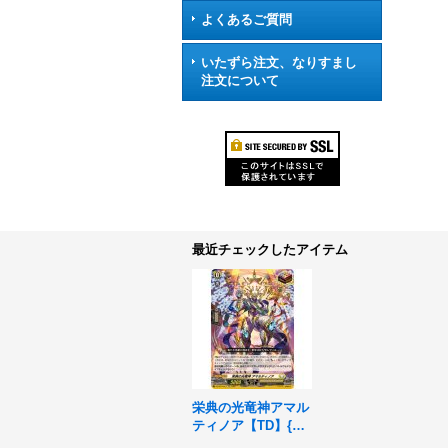
よくあるご質問
いたずら注文、なりすまし
注文について
最近チェックしたアイテム
栄典の光竜神アマル
ティノア【TD】{DZ
-SS14/013}《ケテル