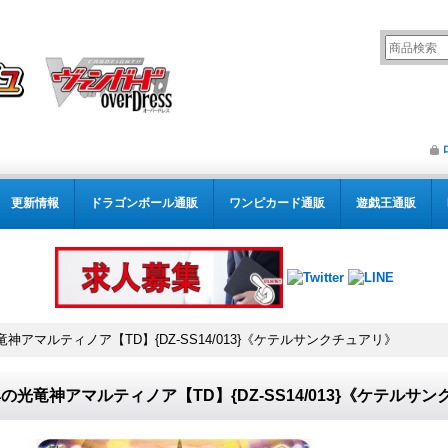
更新情報
ドラゴンボール通販
ワンピカード通販
遊戯王通販
神アマルティノア【TD】{DZ-SS14/013}《ケテルサンクチュアリ》
の光竜神アマルティノア【TD】{DZ-SS14/013}《ケテルサ