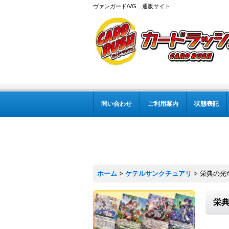
ヴァンガード/VG 通販サイト
問い合わせ
ご利用案内
状態表記
ホーム
>
ケテルサンクチュアリ
>
栄典の光竜
栄典