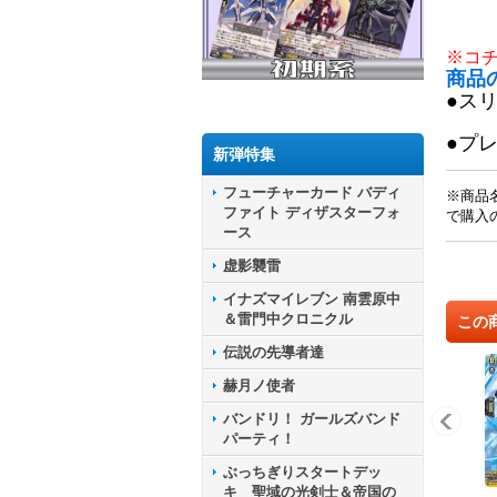
※コ
商品
●ス
●プ
新弾特集
フューチャーカード バディ
※商品
ファイト ディザスターフォ
で購入
ース
虚影襲雷
イナズマイレブン 南雲原中
＆雷門中クロニクル
この
伝説の先導者達
赫月ノ使者
バンドリ！ ガールズバンド
パーティ！
ぶっちぎりスタートデッ
キ 聖域の光剣士＆帝国の