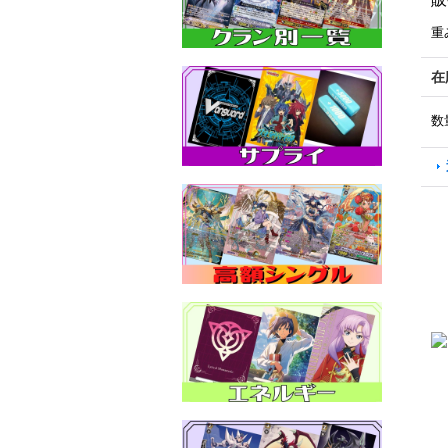
重
在
数