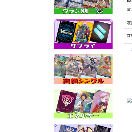
重
在
数