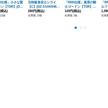
R仕様」小さな賢
元特級巻戻士シライ
「RRR仕様」真理の騎
「R
ン【TDR】{DZ-
【C】{DZ-SS04/048}
士ゴードン【TDR】{D
ルフ
/010R}《ケテル
(税込)
《コロコロダークステ
280円
(税込)
Z-SS14/007R}《ケテ
120円
(税込)
Z-S
1,0
クチュアリ》
イツ》
ルサンクチュアリ》
ルサ
22枚
在庫数 23枚
在庫数 3枚
在庫数