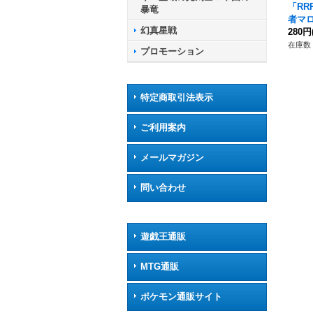
「RR
暴竜
者マロ
幻真星戦
SS14
280円
サン
在庫数 
プロモーション
特定商取引法表示
ご利用案内
メールマガジン
問い合わせ
遊戯王通販
MTG通販
ポケモン通販サイト