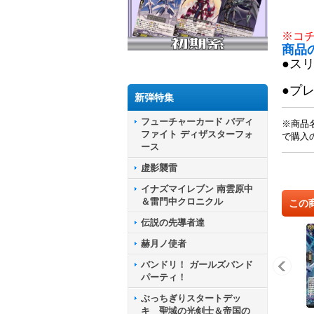
※コ
商品
●ス
●プ
新弾特集
フューチャーカード バディ
※商品
ファイト ディザスターフォ
で購入
ース
虚影襲雷
イナズマイレブン 南雲原中
＆雷門中クロニクル
この
伝説の先導者達
赫月ノ使者
バンドリ！ ガールズバンド
パーティ！
ぶっちぎりスタートデッ
キ 聖域の光剣士＆帝国の