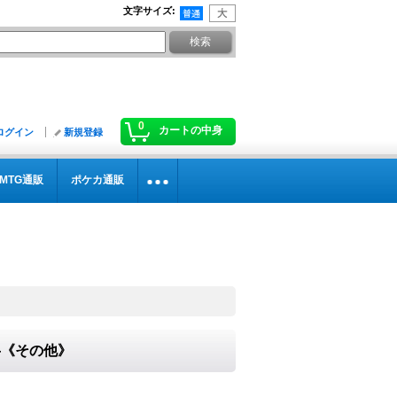
文字サイズ
:
0
カートの中身
ログイン
新規登録
MTG通販
ポケカ通販
R}《その他》