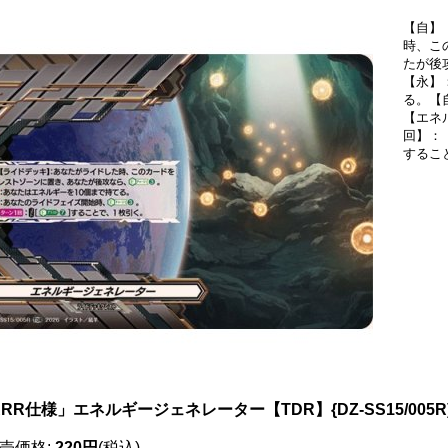
【自】
時、こ
たが後
【永】
る。【
【エネ
回】：【
するこ
RR仕様」エネルギージェネレーター【TDR】{DZ-SS15/005
売価格
:
220円
(税込)