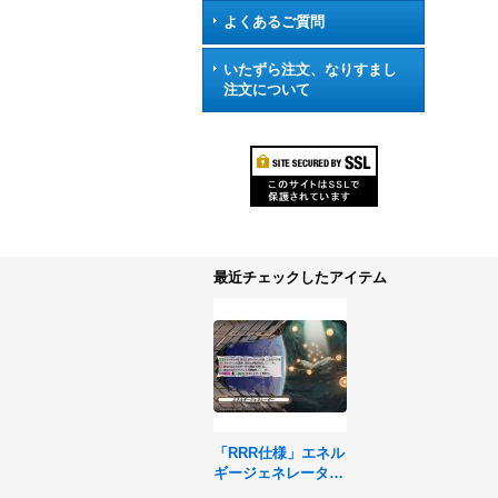
よくあるご質問
いたずら注文、なりすまし
注文について
最近チェックしたアイテム
「RRR仕様」エネル
ギージェネレーター
【TDR】{DZ-SS15/