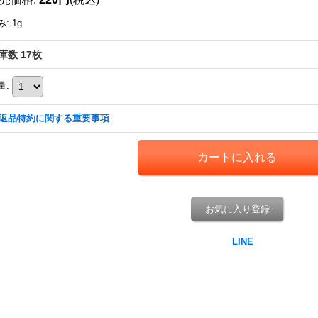
み
:
1g
庫数 17枚
量
:
返品特約に関する重要事項
お気に入り登録