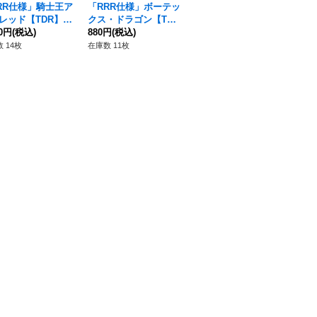
RR仕様」騎士王ア
「RRR仕様」ボーテッ
封焔竜ナモーカール・
「
レッド【TDR】{D
クス・ドラゴン【TD
アヌイ【PR】{D-PR/1
る【
S14/001R}《ケテ
80円
(税込)
R】{DZ-SS15/006R}
880円
(税込)
333}《ドラゴンエンパ
980円
(税込)
0
28
ンクチュアリ》
《ドラゴンエンパイ
イア》
チ
 14枚
在庫数 11枚
在庫数 11枚
在庫
ア》