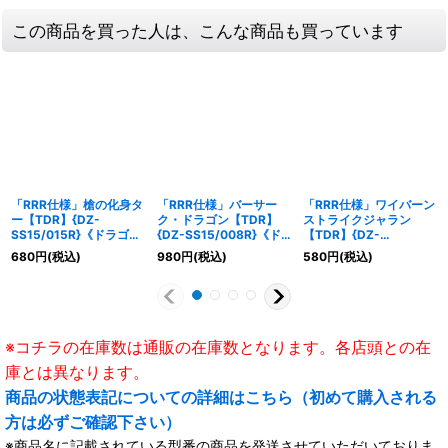
この商品を買った人は、こんな商品も買っています
「RRR仕様」槍の化身タ
「RRR仕様」バーサー
「RRR仕様」ワイバーン
ー【TDR】{DZ-
ク・ドラゴン【TDR】
ストライクジャラン
SS15/015R}《ドラゴン
{DZ-SS15/008R}《ド
【TDR】{DZ-
エンパイア》
ラゴンエンパイア》
SS15/011R}《ドラゴン
680
円
(税込)
980
円
(税込)
580
円
(税込)
エンパイア》
※コチラの在庫数は通販の在庫数となります。各店頭との在
庫とは異なります。
商品の状態表記についての詳細はこちら（初めて購入される
方は必ずご確認下さい）
※商品名に記載されている型番の商品を発送させていただいておりま