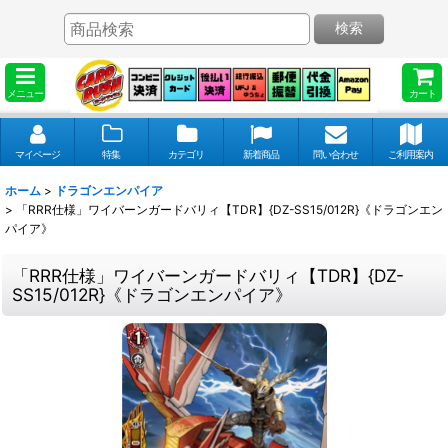
検索
メニュー
カート
マイページ
特集
カテゴリ
新着商品
問い合わせ
ご利用案内
ホーム
>
ドラゴンエンパイア
>
「RRR仕様」ワイバーンガードバリィ【TDR】{DZ-SS15/012R}《ドラゴンエン
パイア》
「RRR仕様」ワイバーンガードバリィ【TDR】{DZ-
SS15/012R}《ドラゴンエンパイア》