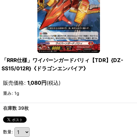
「RRR仕様」ワイバーンガードバリィ【TDR】{DZ-
SS15/012R}《ドラゴンエンパイア》
販売価格
:
1,080
円
(税込)
重み
:
1g
在庫数 39枚
数量
: