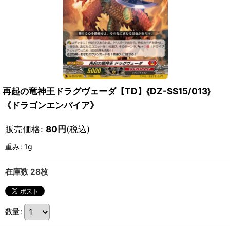
再起の竜神王ドラグヴェーダ【TD】{DZ-SS15/013}
《ドラゴンエンパイア》
販売価格
:
80
円
(税込)
重み
:
1g
在庫数 28枚
数量
: