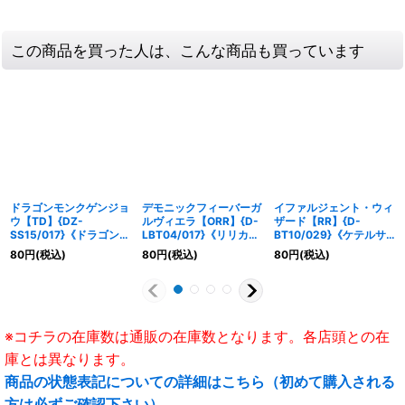
この商品を買った人は、こんな商品も買っています
ドラゴンモンクゲンジョ
デモニックフィーバーガ
イファルジェント・ウィ
ウ【TD】{DZ-
ルヴィエラ【ORR】{D-
ザード【RR】{D-
SS15/017}《ドラゴンエ
LBT04/017}《リリカル
BT10/029}《ケテルサ
ンパイア》
モナステリオ》
ンクチュアリ》
80
円
(税込)
80
円
(税込)
80
円
(税込)
※コチラの在庫数は通販の在庫数となります。各店頭との在
庫とは異なります。
商品の状態表記についての詳細はこちら（初めて購入される
方は必ずご確認下さい）